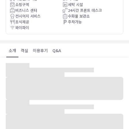
쇼핑구역
세탁 시설
비즈니스 센터
24시간 프론트 데스크
컨시어지 서비스
수화물 보관소
조식제공
주차가능
와이파이
소개
객실
이용후기
Q&A
숙박 시설 위치
베이징 중심에 자리한 크라운 플라자 베이징 차오양 유타운 바이 IHG
에 머무실 경우 차로 5분 정도 이동하면 왕푸징 거리 및 자금성에 가실
수 있습니다. 이 가족 여행에 좋은 호텔에서 옹화궁까지는 4.6km 떨어
져 있으며, 5.3km 거리에는 톈안먼도 있습니다.
객실
에어컨이 설치된 360개의 객실에는 미니바 및 LCD TV도 갖추어져 있
어 편하게 머무실 수 있습니다. 유선 및 무선 인터넷이 무료로 제공되며
위성 채널 프로그램도 구비되어 있어 지루하지 않게 시간을 보내실 수