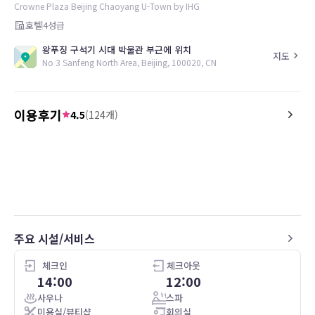
Crowne Plaza Beijing Chaoyang U-Town by IHG
호텔
4
성급
왕푸징 구석기 시대 박물관 부근에 위치
지도
No 3 Sanfeng North Area, Beijing, 100020, CN
이용후기
4.5
(
124
개)
4.0
5.0
26.05.04
No me incluyo desayuno por eso no
Very good choice at brea
puedo opinar, en general todo bien solo
speak poor English but t
que el wifi es pésimo nunca funcionó
helpful.
주요 시설/서비스
체크인
체크아웃
14:00
12:00
사우나
스파
미용실/뷰티샵
회의실