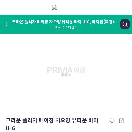
메
뉴
보
기
크라운 플라자 베이징 차오양 유타운 바이 IHG, 베이징(북경), 중
인원 2 / 객실 1
국
여행지, 숙소명, 랜드마크
크라운 플라자 베이징 차오양 유타운 바이 IHG, 베이징(북경), 중국
숙박날짜
인원 / 객실
성인 2명, 아동 0명 / 객실 1개
변경한 조건으로 검색
크라운 플라자 베이징 차오양 유타운 바이
IHG