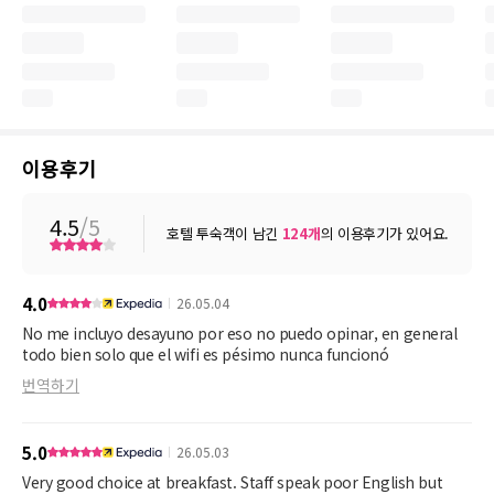
이용후기
4.5
/5
호텔 투숙객이 남긴
124
개
의 이용후기가 있어요.
4.0
26.05.04
No me incluyo desayuno por eso no puedo opinar, en general
todo bien solo que el wifi es pésimo nunca funcionó
번역하기
5.0
26.05.03
Very good choice at breakfast. Staff speak poor English but