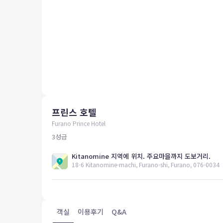
평창
양양
여수
남해
혜택 및 서비스
고객센터
해외여행보험
공지사항
프린스 호텔
FAQ
온라인 문의
Furano Prince Hotel
3
성급
Kitanomine 지역에 위치. 주요마을까지 도보거리.
18-6 Kitanomine-machi, Furano-shi, Furano, 076-0034
객실
이용후기
Q&A