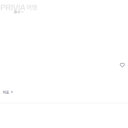
유후인 버스투어
교토 버스투어
유니버설 스튜디오 재팬
마이페이지
About PRIV
예약내역
항공
PRIVIA 쿠폰
호텔
PRIVIA 이용권
투어&티켓
현대카드 청구 할인
해외패키지
현대카드 Voucher/리워드 쿠폰
나의 문의내역
지도
나의 여행자
회원정보 변경