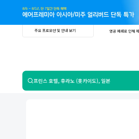
주
요
프
로
모
션
및
안
공
주요 프로모션 및 안내 보기
영공 폐쇄로 인해 
내
더
지
보
사
중요
2026년 
기
항
중요
베트남 온
중요
2026년 
8월 유류할증료 안
PRIVIA
여
영공 폐쇄로 인해 
행
중요
2026년 
중요
베트남 온
항공
호텔
프린스 호텔, 후라노 (홋카이도), 일본
중요
2026년 
8월 유류할증료 안
영공 폐쇄로 인해 
7일 이내 환불 시 PRIVIA 수수료 면
제주
제
서울
부산
인천
강릉
속초
경주