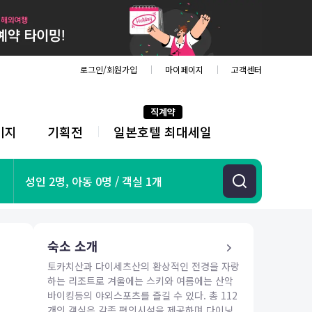
로그인/회원가입
마이페이지
고객센터
직계약
키지
기획전
일본호텔 최대세일
전
체
메
뉴
기획전
성인 2명, 아동 0명 / 객실 1개
항공
호텔
투어&티켓
숙소 소개
해외패키지
토카치산과 다이세츠산의 환상적인 전경을 자랑
하는 리조트로 겨울에는 스키와 여름에는 산악
바이킹등의 야외스포츠를 즐길 수 있다. 총 112
개의 객실은 각종 편의시설을 제공하며 다이닝