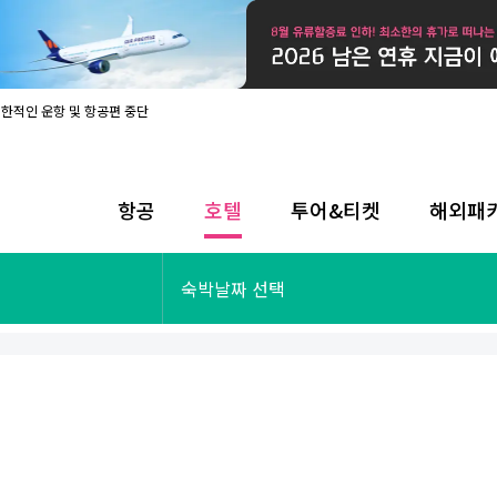
제한적인 운항 및 항공편 중단
08월 17일 개인정보처리방침 개정 안내
라인 사전입국신고 시행
08월 카드사별 무이자 할부 혜택
내
항공
호텔
투어&티켓
해외패
제한적인 운항 및 항공편 중단
08월 17일 개인정보처리방침 개정 안내
라인 사전입국신고 시행
투어&티켓
해외패키지
숙박날짜 선택
08월 카드사별 무이자 할부 혜택
내
제한적인 운항 및 항공편 중단
오사카
동남아
후쿠오카
일본
나트랑
남태평양
괌
유럽
싱가포르
미주/하와이
런던
출발확정
파리