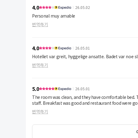
4.0
26.05.02
Personal muy amable
번역하기
4.0
26.05.01
Hotellet var greit, hyggelige ansatte. Badet var noe s
번역하기
5.0
26.05.01
The room was clean, and they have comfortable bed. The 
staff. Breakfast was good and restaurant food were goo
번역하기