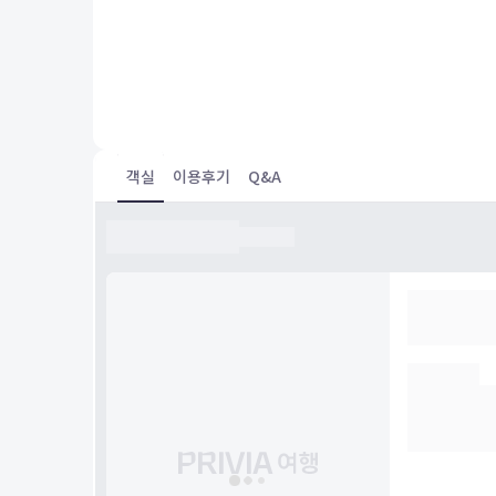
The hotel licatuon is perfectly located; easy walking
distance to all the major attractions of Cologne. The staff
were very friendly amd professional and made our tri
memorable. If you are a Hilton Honors member, you get
the benefit of free Wi-Fi, potential room upgrade an
perks.
객실
이용후기
Q&A