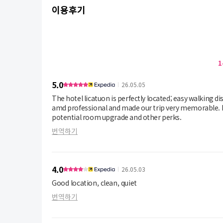
이용후기
1
5.0
26.05.05
The hotel licatuon is perfectly located; easy walking distance to all t
amd professional and made our trip very memorable. If you are a Hilton Honors member, you get the benefit of free Wi-Fi,
potential room upgrade and other perks.
번역하기
4.0
26.05.03
Good location, clean, quiet
번역하기