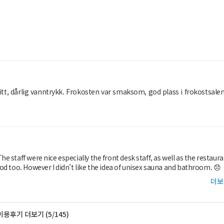
litt, dårlig vanntrykk. Frokosten var smaksom, god plass i frokostsalen
staff were nice especially the front desk staff, as well as the restaur
d too. However I didn’t like the idea of unisex sauna and bathroom. 😞
더보
이용후기 더보기 (5/145)