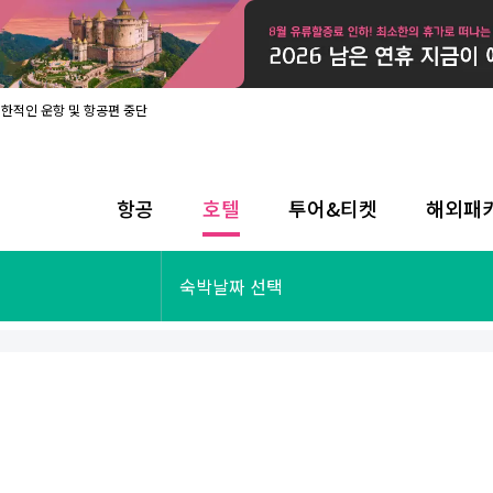
제한적인 운항 및 항공편 중단
08월 17일 개인정보처리방침 개정 안내
라인 사전입국신고 시행
08월 카드사별 무이자 할부 혜택
내
항공
호텔
투어&티켓
해외패
제한적인 운항 및 항공편 중단
08월 17일 개인정보처리방침 개정 안내
라인 사전입국신고 시행
투어&티켓
해외패키지
숙박날짜 선택
08월 카드사별 무이자 할부 혜택
내
제한적인 운항 및 항공편 중단
오사카
동남아
후쿠오카
일본
나트랑
남태평양
괌
유럽
싱가포르
미주/하와이
런던
출발확정
파리