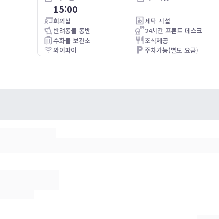
15:00
Good location, clean, quiet
회의실
세탁 시설
p very
반려동물 동반
24시간 프론트 데스크
수화물 보관소
조식제공
d other
와이파이
주차가능(별도 요금)