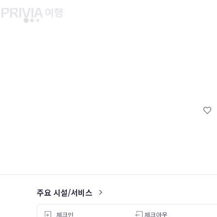
유후인 버스투어
교토 버스투어
유니버설 스튜디오 재팬
마이페이지
About PRIV
예약내역
항공
PRIVIA 쿠폰
호텔
PRIVIA 이용권
투어&티켓
현대카드 청구 할인
해외패키지
현대카드 Voucher/리워드 쿠폰
나의 문의내역
나의 여행자
회원정보 변경
주요 시설/서비스
4.0
체크인
체크아웃
26.05.05
26.05.03