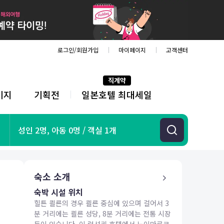
로그인/회원가입
마이페이지
고객센터
직계약
키지
기획전
일본호텔 최대세일
전
체
메
뉴
기획전
성인 2명, 아동 0명 / 객실 1개
항공
호텔
투어&티켓
숙소 소개
해외패키지
숙박 시설 위치
힐튼 쾰른의 경우 쾰른 중심에 있으며 걸어서 3
분 거리에는 쾰른 성당, 8분 거리에는 전통 시장