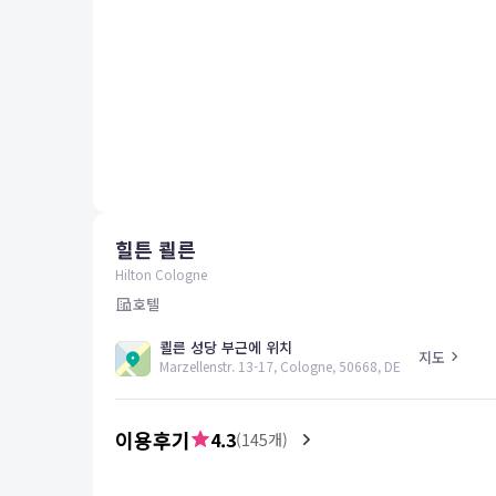
평창
양양
여수
남해
혜택 및 서비스
고객센터
해외여행보험
공지사항
힐튼 쾰른
FAQ
온라인 문의
Hilton Cologne
호텔
쾰른 성당 부근에 위치
지도
Marzellenstr. 13-17, Cologne, 50668, DE
이용후기
4.3
(
145
개)
5.0