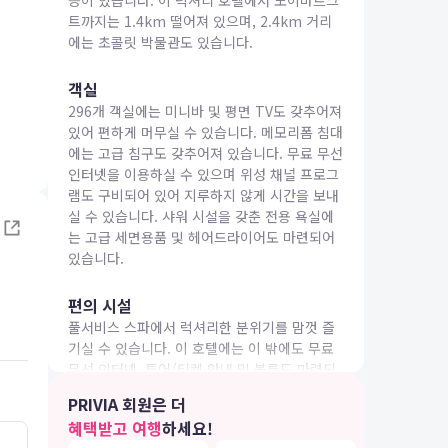
등이 있습니다. 이 럭셔리 호텔에서 노이마르크
트까지는 1.4km 떨어져 있으며, 2.4km 거리
에는 초콜릿 박물관도 있습니다.
객실
296개 객실에는 미니바 및 평면 TV도 갖추어져
있어 편하게 머무실 수 있습니다. 메모리폼 침대
IA 여행
에는 고급 침구도 갖추어져 있습니다. 무료 무선
인터넷을 이용하실 수 있으며 위성 채널 프로그
램도 구비되어 있어 지루하지 않게 시간을 보내
실 수 있습니다. 샤워 시설을 갖춘 전용 욕실에
는 고급 세면용품 및 헤어드라이어도 마련되어
있습니다.
편의 시설
풀서비스 스파에서 럭셔리한 분위기를 맘껏 즐
기실 수 있습니다. 이 호텔에는 이 밖에도 무료
무선 인터넷, 투어/티켓 안내 및 볼룸도 마련되
어 있습니다.
PRIVIA 회원은 더
혜택받고 여행
하세요!
식당
4.0
4.0
26.05.02