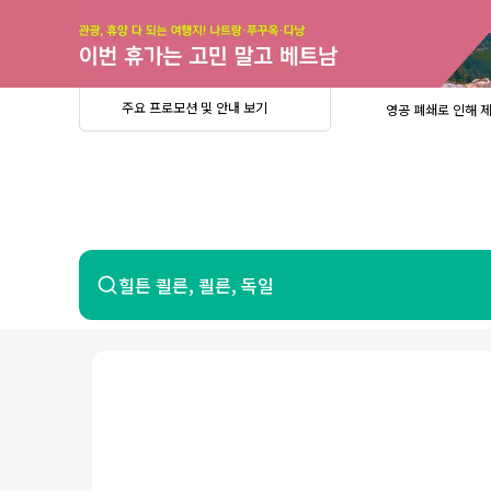
주
요
프
로
모
션
및
안
공
주요 프로모션 및 안내 보기
영공 폐쇄로 인해 
내
더
지
보
사
중요
2026년 
기
항
중요
베트남 온
중요
2026년 
8월 유류할증료 안
PRIVIA
여
영공 폐쇄로 인해 
행
중요
2026년 
중요
베트남 온
항공
호텔
힐튼 쾰른, 쾰른, 독일
중요
2026년 
8월 유류할증료 안
영공 폐쇄로 인해 
7일 이내 환불 시 PRIVIA 수수료 면
제주
제
서울
부산
인천
강릉
속초
경주