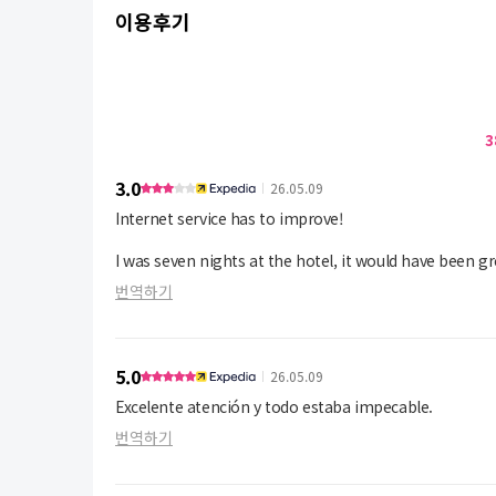
이용후기
3
3.0
26.05.09
Internet service has to improve!
I was seven nights at the hotel, it would have been 
번역하기
5.0
26.05.09
Excelente atención y todo estaba impecable.
번역하기