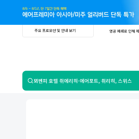
주
요
프
로
모
션
및
안
공
주요 프로모션 및 안내 보기
영공 폐쇄로 인해 
내
더
지
보
사
중요
2026년 
기
항
중요
베트남 온
중요
2026년 
8월 유류할증료 안
PRIVIA
여
영공 폐쇄로 인해 
행
중요
2026년 
중요
베트남 온
항공
호텔
뫼벤피 호텔 쥐에리히-에어포트, 취리히, 스위스
중요
2026년 
8월 유류할증료 안
영공 폐쇄로 인해 
7일 이내 환불 시 PRIVIA 수수료 면
제주
제
서울
부산
인천
강릉
속초
경주