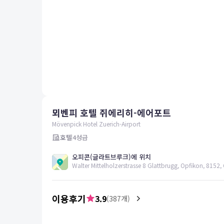
평창
양양
여수
남해
혜택 및 서비스
고객센터
해외여행보험
공지사항
뫼벤피 호텔 쥐에리히-에어포트
FAQ
온라인 문의
Mövenpick Hotel Zuerich-Airport
호텔
4
성급
오피콘(글라트브루크)에 위치
Walter Mittelholzerstrasse 8 Glattbrugg, Opfikon, 8152,
이용후기
3.9
(
387
개)
5.0