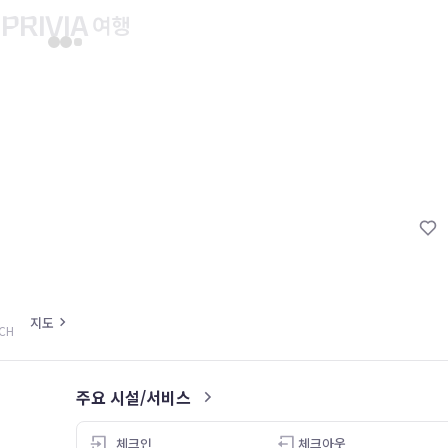
유후인 버스투어
교토 버스투어
유니버설 스튜디오 재팬
마이페이지
About PRIV
예약내역
항공
PRIVIA 쿠폰
호텔
PRIVIA 이용권
투어&티켓
현대카드 청구 할인
해외패키지
현대카드 Voucher/리워드 쿠폰
나의 문의내역
지도
 CH
나의 여행자
회원정보 변경
주요 시설/서비스
4.0
체크인
체크아웃
26.05.09
26.05.09