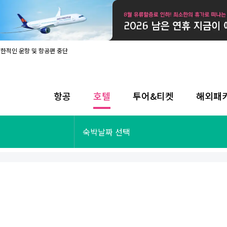
제한적인 운항 및 항공편 중단
08월 17일 개인정보처리방침 개정 안내
라인 사전입국신고 시행
08월 카드사별 무이자 할부 혜택
내
항공
호텔
투어&티켓
해외패
제한적인 운항 및 항공편 중단
08월 17일 개인정보처리방침 개정 안내
라인 사전입국신고 시행
투어&티켓
해외패키지
숙박날짜 선택
08월 카드사별 무이자 할부 혜택
내
제한적인 운항 및 항공편 중단
오사카
동남아
후쿠오카
일본
나트랑
남태평양
괌
유럽
싱가포르
미주/하와이
런던
출발확정
파리