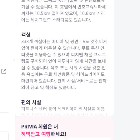
도 이동하면 스위스 국립박물관 및 린덴호프에
가실 수 있습니다. 이 호텔에서 반호프슈트라세
까지는 10.5km 떨어져 있으며, 10.6km 거리
에는 레치그런드 스타디움도 있습니다.
객실
333개 객실에는 미니바 및 평면 TV도 갖추어져
IA 여행
있어 편하게 머무실 수 있습니다. 무료 무선 인
터넷을 이용하실 수 있으며 디지털 채널 프로그
램도 구비되어 있어 지루하지 않게 시간을 보내
실 수 있습니다. 욕조 또는 샤워 시설을 갖춘 전
용 욕실에는 무료 세면용품 및 헤어드라이어도
마련되어 있습니다. 편의 시설/서비스로는 전화
외에 금고 및 책상도 있습니다.
편의 시설
피트니스 센터 등의 레크리에이션 시설을 이용
하거나 테라스 및 정원 전망을 즐기실 수 있습니
다. 이 호텔에는 이 밖에도 무료 무선 인터넷, 콘
PRIVIA 회원은 더
시어지 서비스 및 기념품점/신문 가판대도 마련
혜택받고 여행
하세요!
되어 있습니다.
5.0
5.0
26.05.08