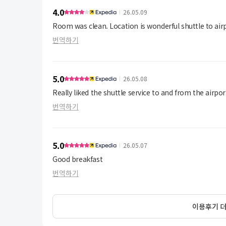
4.0
26.05.09
Room was clean. Location is wonderful shuttle to airp
번역하기
5.0
26.05.08
Really liked the shuttle service to and from the airpor
번역하기
5.0
26.05.07
Good breakfast
번역하기
이용후기 더보