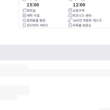
15:00
12:00
Room was clean. Location is wonderful shuttle to airport is
very good.
회의실
쇼핑구역
세탁 시설
비즈니스 센터
반려동물 동반
24시간 프론트 데스크
컨시어지 서비스
수화물 보관소
조식제공
와이파이
주차가능(별도 요금)