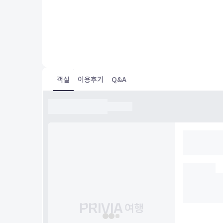
Excelente atención y todo estaba impecable.
객실
이용후기
Q&A