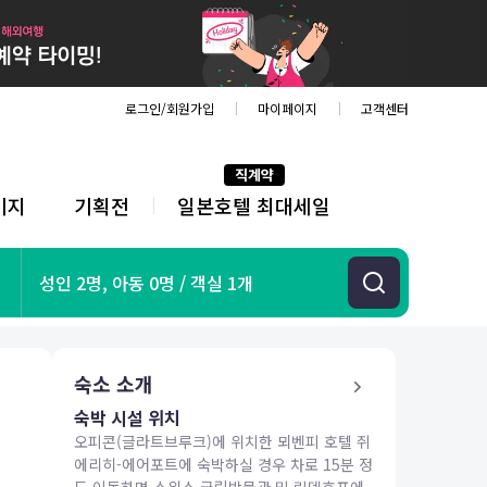
로그인/회원가입
마이페이지
고객센터
직계약
키지
기획전
일본호텔 최대세일
전
체
메
뉴
기획전
성인 2명, 아동 0명 / 객실 1개
항공
호텔
투어&티켓
숙소 소개
해외패키지
숙박 시설 위치
오피콘(글라트브루크)에 위치한 뫼벤피 호텔 쥐
에리히-에어포트에 숙박하실 경우 차로 15분 정