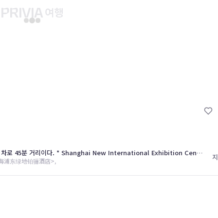
유후인 버스투어
교토 버스투어
유니버설 스튜디오 재팬
마이페이지
About PRIV
예약내역
항공
PRIVIA 쿠폰
호텔
PRIVIA 이용권
투어&티켓
현대카드 청구 할인
해외패키지
현대카드 Voucher/리워드 쿠폰
* 푸동 공항까지 차로 15분 거리이다. * 홍차오 공항까지 차로 45분 거리이다. * Shanghai New International Exhibition Center 까지 차로 20분 거리이다. * 상해 기차역까지 차로 40분 거리이다. *인민광장까지 차로 30분 거리이다. * 2010 상해 엑스포 지역까지 차로 20분 떨어져 있다.
나의 문의내역
지
ai, <上海浦东绿地铂骊酒店>,
나의 여행자
회원정보 변경
1.8
26.06.02
26.05.31