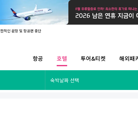
제한적인 운항 및 항공편 중단
08월 17일 개인정보처리방침 개정 안내
라인 사전입국신고 시행
08월 카드사별 무이자 할부 혜택
내
항공
호텔
투어&티켓
해외패
제한적인 운항 및 항공편 중단
08월 17일 개인정보처리방침 개정 안내
라인 사전입국신고 시행
투어&티켓
해외패키지
숙박날짜 선택
08월 카드사별 무이자 할부 혜택
내
제한적인 운항 및 항공편 중단
오사카
동남아
후쿠오카
일본
나트랑
남태평양
괌
유럽
싱가포르
미주/하와이
런던
출발확정
파리