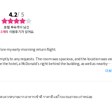
4.2
/ 5
호텔 투숙객이 남긴
53
개
의 이용후기가 있어요.
efore my early-morning return flight.
omptly to any requests. The room was spacious, and the location was ve
e the hotel, a McDonald's right behind the building, as well as nearby
더보
or in Room 819 would not close properly, possibly due to misalignment
ght, I did not request maintenance or a room change. Nevertheless, I beli
venience of future guests.
ึ่งสะดวกสบายมาก อาหารเช้าดี ราคาดี แต่โรงแรมอาจจะเก่าหน่อย
's convenient location and helpful staff.