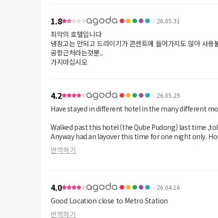
1.8
26.05.31
최악의 호텔입니다
냉장고는 안되고 드라이기가 콘센트에 들어가지도 않아 사용불
공항근처라는것뿐..
가지마십시오
4.2
26.05.29
Have stayed in different hotel in the many different months of my visit in Shanghai.
Walked past this hotel (the Qube Pudong) last time ,told
Anyway had an layover this time for one night only. Hotel location good near metro station 4 stops away to Pudong international
airport. Good value , hotel lobby is huge n feel luxurious,with free coffee n tea ,including free gestures of fruits n amenities. That's
번역하기
a kudos of the hotel.
Room was outdated but huge . Condition of wallpaper is terrible . ( Probably cause it's one night ,a random room was selected,I
guess). but other than comfort is good . Anyway won't 
4.0
26.04.16
freshness .if not the stench is very strong.
Good Location close to Metro Station
Anyway my main concern was the
번역하기