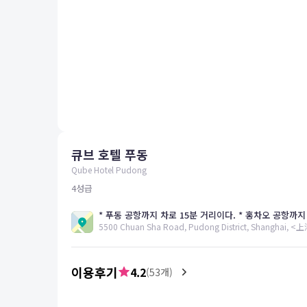
평창
양양
여수
남해
혜택 및 서비스
고객센터
해외여행보험
공지사항
큐브 호텔 푸동
FAQ
온라인 문의
Qube Hotel Pudong
4
성급
5500 Chuan Sha Road, Pudong District, Shangh
이용후기
4.2
(
53
개)
4.6