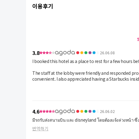
이용후기
3.8
26.06.08
I booked this hotel as a place to rest for a few hours b
The staff at the lobby were friendly and responded pr
convenient. I also appreciated having a Starbucks insid
convenience stores and shops.
However, I was surprised to find that the bathroom do
Since I was only staying for a short rest before my fli
this issue should be addressed for the comfort and con
4.6
26.06.02
มีรถรับส่งสนามบิน และ disneyland โดยต้องแจ้งล่วงหน้า ซ
Overall, I had a pleasant stay and appreciated the hotel
번역하기