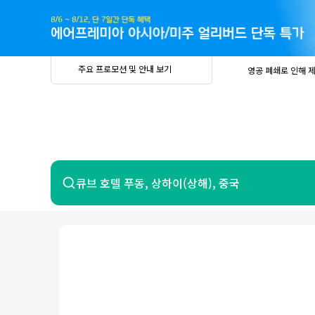
주
요
프
로
모
션
및
안
공
주요 프로모션 및 안내 보기
영공 폐쇄로 인해 
내
더
지
보
사
중요
2026년 
기
항
중요
베트남 온
중요
2026년 
8월 유류할증료 안
PRIVIA
여
영공 폐쇄로 인해 
행
중요
2026년 
중요
베트남 온
항공
호텔
큐브 호텔 푸동, 상하이(상해), 중국
중요
2026년 
8월 유류할증료 안
영공 폐쇄로 인해 
7일 이내 환불 시 PRIVIA 수수료 면
제주
제
서울
부산
인천
강릉
속초
경주