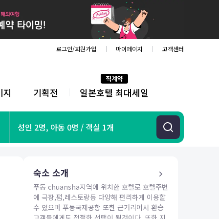
로그인/회원가입
마이페이지
고객센터
직계약
키지
기획전
일본호텔 최대세일
전
체
메
뉴
기획전
성인 2명, 아동 0명 / 객실 1개
항공
호텔
투어&티켓
숙소 소개
해외패키지
푸동 chuansha지역에 위치한 호텔로 호텔주변
에 극장,펍,레스토랑등 다양해 편리하게 이용할
수 있으며 푸동국제공항 또한 근거리여서 환승
고객들에게도 적절한 선택이 될것이다. 또한 지