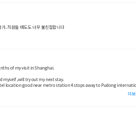
가..직원들 태도도 너무 불친절합니다
 myself ,will try out my next stay.
더보
be in room most of the time. Lift / room corridors need to enhance of