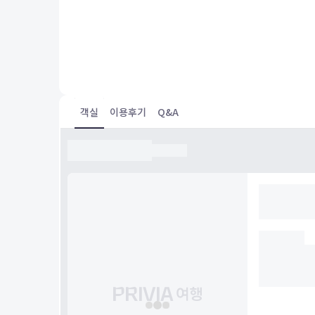
มีรถรับส่งสนามบิน และ disneyland โดยต้องแจ้งล่วงหน้า ซ
สะดวกสบายมาก อาหารเช้าดี ราคาดี แต่โรงแรมอาจจะเก่
객실
이용후기
Q&A