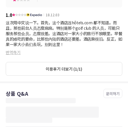
1.0
18.12.03
这次用中文说一下。首先，这个酒店连hôtels.com 都不知道。而
且，那些前台人员态度麻麻。特别是那个golf club 的人员，可能只
服务那些会员，态度很差。这酒店对一家大小的旅行不放眼里。早餐
真的难吃的要命，比那些内陆的酒店还要差。酒店房很旧。反正，如
果一家大小去们去玩，别到这里！
번역하기
이용후기 더보기 (1/1)
상품 Q&A
문의하기