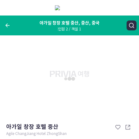
메
뉴
보
기
아가일 창장 호텔 중산, 중산, 중국
인원 2 / 객실 1
여행지, 숙소명, 랜드마크
아가일 창장 호텔 중산, 중산, 중국
숙박날짜
인원 / 객실
성인 2명, 아동 0명 / 객실 1개
변경한 조건으로 검색
아가일 창장 호텔 중산
Agile ChangJiang Hotel ZhongShan