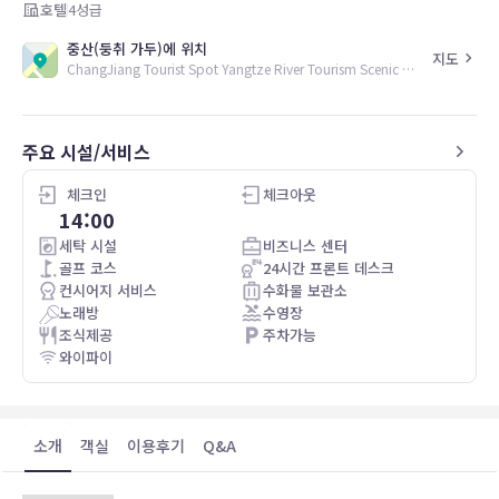
호텔
4
성급
중산(둥취 가두)에 위치
지도
ChangJiang Tourist Spot Yangtze River Tourism Scenic Area, 528400, CN
주요 시설/서비스
체크인
체크아웃
14:00
세탁 시설
비즈니스 센터
골프 코스
24시간 프론트 데스크
컨시어지 서비스
수화물 보관소
노래방
수영장
조식제공
주차가능
와이파이
소개
객실
이용후기
Q&A