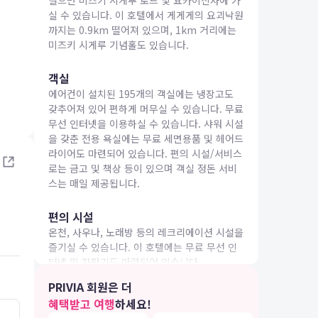
걸으면 미즈키 시게루 로드 및 요카이신사에 가
실 수 있습니다. 이 호텔에서 게게게의 요괴낙원
까지는 0.9km 떨어져 있으며, 1km 거리에는
미즈키 시게루 기념홀도 있습니다.
객실
에어컨이 설치된 195개의 객실에는 냉장고도
IA 여행
갖추어져 있어 편하게 머무실 수 있습니다. 무료
무선 인터넷을 이용하실 수 있습니다. 샤워 시설
을 갖춘 전용 욕실에는 무료 세면용품 및 헤어드
라이어도 마련되어 있습니다. 편의 시설/서비스
로는 금고 및 책상 등이 있으며 객실 정돈 서비
스는 매일 제공됩니다.
편의 시설
온천, 사우나, 노래방 등의 레크리에이션 시설을
즐기실 수 있습니다. 이 호텔에는 무료 무선 인
터넷 및 자판기도 마련되어 있습니다.
PRIVIA 회원은 더
식당
혜택받고 여행
하세요!
온야도 노노 사카이미나토 내추럴 핫 스프링에
4.0
5.0
26.04.15