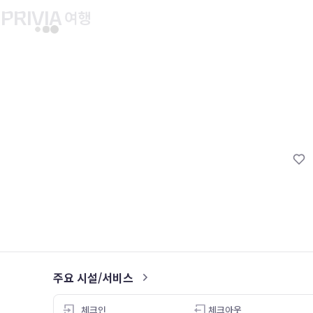
유후인 버스투어
교토 버스투어
유니버설 스튜디오 재팬
마이페이지
About PRIV
예약내역
항공
PRIVIA 쿠폰
호텔
PRIVIA 이용권
투어&티켓
현대카드 청구 할인
해외패키지
현대카드 Voucher/리워드 쿠폰
나의 문의내역
나의 여행자
회원정보 변경
주요 시설/서비스
5.0
체크인
체크아웃
26.05.06
26.04.17