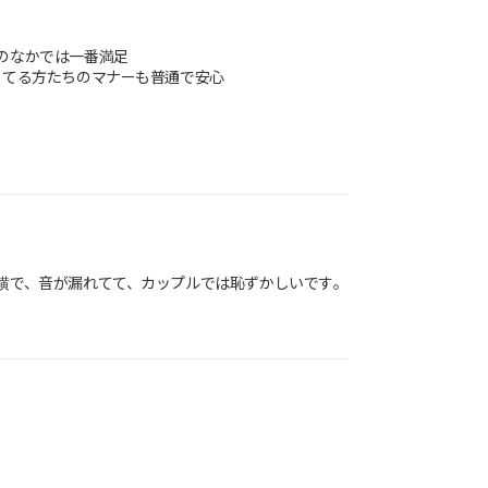
のなかでは一番満足
してる方たちのマナーも普通で安心
横で、音が漏れてて、カップルでは恥ずかしいです。