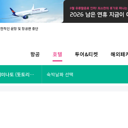
제한적인 운항 및 항공편 중단
08월 17일 개인정보처리방침 개정 안내
라인 사전입국신고 시행
08월 카드사별 무이자 할부 혜택
내
항공
호텔
투어&티켓
해외패
제한적인 운항 및 항공편 중단
08월 17일 개인정보처리방침 개정 안내
라인 사전입국신고 시행
투어&티켓
해외패키지
이미나토 (돗토리
숙박날짜 선택
08월 카드사별 무이자 할부 혜택
내
제한적인 운항 및 항공편 중단
오사카
동남아
후쿠오카
일본
나트랑
남태평양
괌
유럽
싱가포르
미주/하와이
런던
출발확정
파리