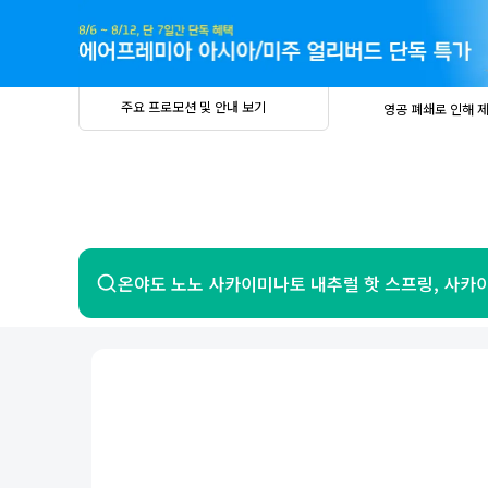
주
요
프
로
모
션
및
안
공
주요 프로모션 및 안내 보기
영공 폐쇄로 인해 
내
더
지
보
사
중요
2026년 
기
항
중요
베트남 온
중요
2026년 
8월 유류할증료 안
PRIVIA
여
영공 폐쇄로 인해 
행
중요
2026년 
중요
베트남 온
항공
호텔
온야도 노노 사카이미나토 내추럴 핫 스프링, 사카
중요
2026년 
8월 유류할증료 안
현), 일본
영공 폐쇄로 인해 
7일 이내 환불 시 PRIVIA 수수료 면
제주
제
서울
부산
인천
강릉
속초
경주