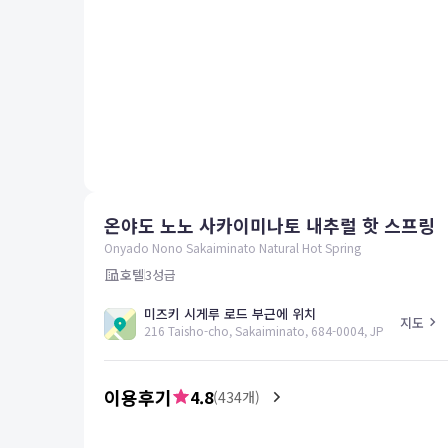
평창
양양
여수
남해
혜택 및 서비스
고객센터
해외여행보험
공지사항
온야도 노노 사카이미나토 내추럴 핫 스프링
FAQ
온라인 문의
Onyado Nono Sakaiminato Natural Hot Spring
호텔
3
성급
미즈키 시게루 로드 부근에 위치
지도
216 Taisho-cho, Sakaiminato, 684-0004, JP
이용후기
4.8
(
434
개)
5.0