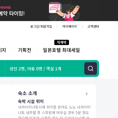
로그인/회원가입
마이페이지
고객센터
직계약
키지
기획전
일본호텔 최대세일
전
체
메
뉴
기획전
성인 2명, 아동 0명 / 객실 1개
항공
호텔
투어&티켓
숙소 소개
해외패키지
숙박 시설 위치
사카이미나토시에 위치한 온야도 노노 사카이미
나토 내추럴 핫 스프링에 머무실 경우 5분 정도