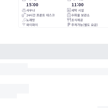
15:00
11:00
食事、サービス、特典、立地、今まで利用した宿泊施設のな
かでは一番満足
사우나
세탁 시설
韓国の方が、結構多いのかな?という印象ですが、宿泊してる
24시간 프론트 데스크
수화물 보관소
方たちのマナーも普通で安心
노래방
조식제공
良い旅行になり、ありがとうございます
와이파이
주차가능(별도 요금)
機会があれば関連施設なんかも利用したいと思います