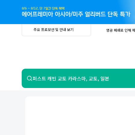
주
요
프
로
모
션
및
안
공
주요 프로모션 및 안내 보기
영공 폐쇄로 인해 
내
더
지
보
사
중요
2026년 
기
항
중요
베트남 온
중요
2026년 
8월 유류할증료 안
PRIVIA
여
영공 폐쇄로 인해 
행
중요
2026년 
중요
베트남 온
항공
호텔
퍼스트 캐빈 교토 카라스마, 교토, 일본
중요
2026년 
8월 유류할증료 안
영공 폐쇄로 인해 
7일 이내 환불 시 PRIVIA 수수료 면
제주
제
서울
부산
인천
강릉
속초
경주