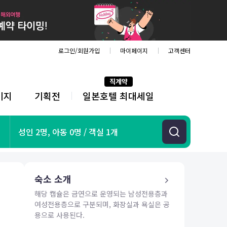
로그인/회원가입
마이페이지
고객센터
직계약
키지
기획전
일본호텔 최대세일
전
체
메
뉴
기획전
성인 2명, 아동 0명 / 객실 1개
항공
호텔
투어&티켓
숙소 소개
해외패키지
해당 캡슐은 금연으로 운영되는 남성전용층과
여성전용층으로 구분되며, 화장실과 욕실은 공
용으로 사용된다.