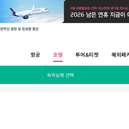
제한적인 운항 및 항공편 중단
08월 17일 개인정보처리방침 개정 안내
라인 사전입국신고 시행
08월 카드사별 무이자 할부 혜택
내
항공
호텔
투어&티켓
해외패
제한적인 운항 및 항공편 중단
08월 17일 개인정보처리방침 개정 안내
라인 사전입국신고 시행
투어&티켓
해외패키지
숙박날짜 선택
08월 카드사별 무이자 할부 혜택
내
제한적인 운항 및 항공편 중단
오사카
동남아
후쿠오카
일본
나트랑
남태평양
괌
유럽
싱가포르
미주/하와이
런던
출발확정
파리