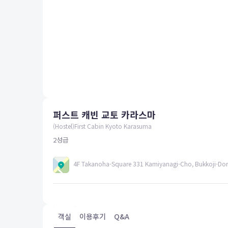
평창
양양
여수
남해
혜택 및 서비스
고객센터
해외여행보험
공지사항
퍼스트 캐빈 교토 카라스마
FAQ
온라인 문의
(Hostel)First Cabin Kyoto Karasuma
2
성급
4F Takanoha-Square 331 Kamiyanagi-Cho, Bukkoji-Dori
객실
이용후기
Q&A