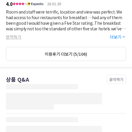
4.0
26.01.30
Room and staff were terrific, location and view was perfect. We
had access to four restaurants for breakfast… had any of them
been good I would have given a Five Star rating. The breakfast
was simply not too the standard of other five star hotels we’ve
been all over the world. Hotel was wonderful.
번역하기
더보기
이용후기 더보기 (5/106)
상품 Q&A
문의하기