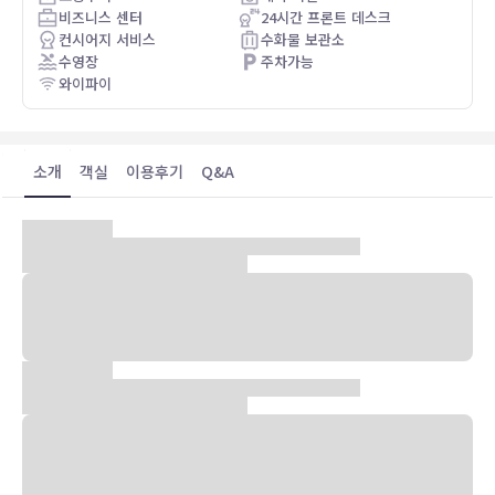
비즈니스 센터
24시간 프론트 데스크
컨시어지 서비스
수화물 보관소
수영장
주차가능
와이파이
소개
객실
이용후기
Q&A
숙박 시설 위치
도쿄 중심에 자리한 호텔 뉴 오타니 도쿄 이그제큐티브 하우스 젠에 머
무실 경우 차로 5분 정도 이동하면 도쿄 황궁 및 도쿄 타워에 가실 수
있습니다. 이 럭셔리 호텔에서 도쿄돔까지는 4.9km 떨어져 있으며,
4.9km 거리에는 시부야 교차로도 있습니다.
객실
87개 객실에는 냉장고 및 평면 TV도 갖추어져 있어 편하게 머무실 수
있습니다. 침대에는 오리/거위털 이불 및 이탈리아 프레떼 시트 등이
갖추어져 있습니다. 무료 유선 인터넷을 이용하실 수 있으며 위성 채널