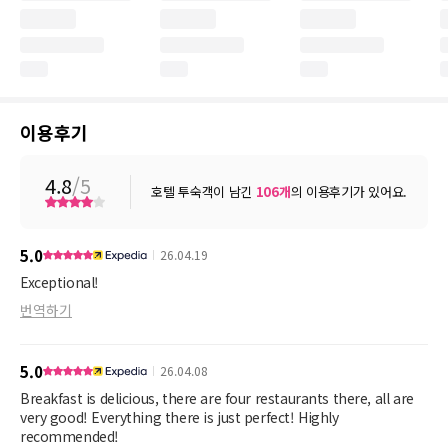
이용후기
4.8
/5
호텔 투숙객이 남긴
106
개
의 이용후기가 있어요.
5.0
26.04.19
Exceptional!
번역하기
5.0
26.04.08
Breakfast is delicious, there are four restaurants there, all are
very good! Everything there is just perfect! Highly
recommended!