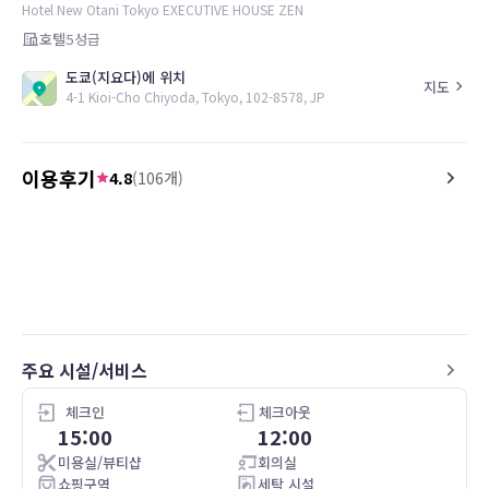
Hotel New Otani Tokyo EXECUTIVE HOUSE ZEN
호텔
5
성급
도쿄(지요다)에 위치
지도
4-1 Kioi-Cho Chiyoda, Tokyo, 102-8578, JP
이용후기
4.8
(
106
개)
5.0
5.0
26.04.19
Exceptional!
Breakfast is delicious, t
restaurants there, all ar
Everything there is just 
recommended!
주요 시설/서비스
체크인
체크아웃
15:00
12:00
미용실/뷰티샵
회의실
쇼핑구역
세탁 시설