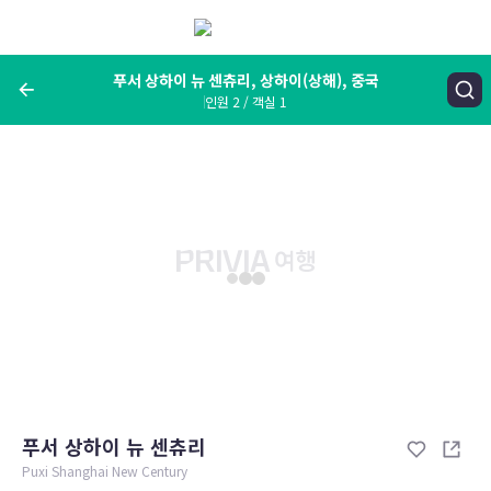
메
뉴
보
기
푸서 상하이 뉴 센츄리, 상하이(상해), 중국
인원 2 / 객실 1
여행지, 숙소명, 랜드마크
푸서 상하이 뉴 센츄리, 상하이(상해), 중국
숙박날짜
인원 / 객실
성인 2명, 아동 0명 / 객실 1개
변경한 조건으로 검색
푸서 상하이 뉴 센츄리
Puxi Shanghai New Century