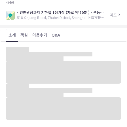
4
성급
- 인민광장까지 지하철 1정거장 (차로 약 10분 ) - 푸동공항까지 약 40km
지도
518 Xinjiang Road, Zhabei District, Shanghai 上海市新疆路518号 <上海浦西开元大酒店>,
소개
객실
이용후기
Q&A
자베이구에 위치한 Puxi Shanghai New Century는 4성급 호텔로,
suzhou 강 인근에 위치하고 있다.
중국 재래시장 및 상가가 즐비한 qufu 와도 인접하였고, 최대번화가인
난징루/번드까지 차로 약 10-15분정도 소요된다.
가장 가까운 지하철은 8호선 qufu역이며, 인민광장까지 약 1정거장에
불과하다.( 역에서 도보 약 10분정도 소요)
유의사항
호텔 관련 정보는 사전 안내 없이 변동될 수 있으며 실제와 다를 수 있습니다.
정확한 상세정보는 해당 호텔의 공식 홈페이지를 통해 확인하시기 바랍니다.