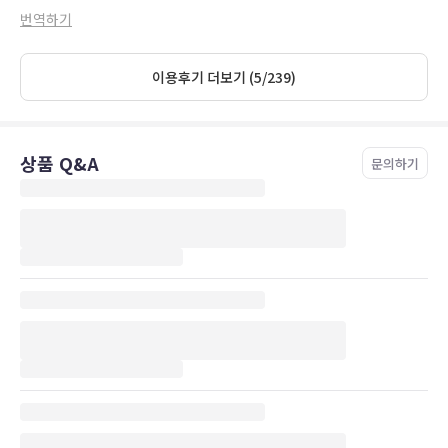
部屋のコンセントは刺しても、外れそうなくらいゆるゆる。
번역하기
でも、部屋はスーツケース置き場もあり
快適に過ごせて良かった。
이용후기 더보기 (5/239)
상품 Q&A
문의하기