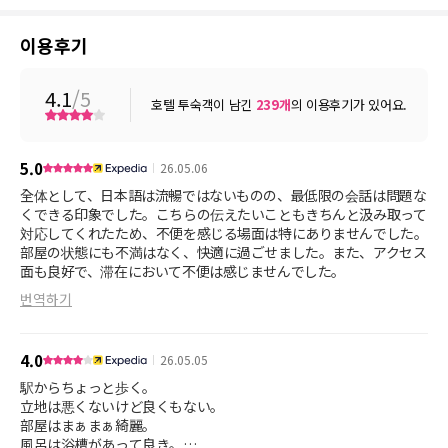
이용후기
4.1
/5
호텔 투숙객이 남긴
239
개
의 이용후기가 있어요.
5.0
26.05.06
全体として、日本語は流暢ではないものの、最低限の会話は問題な
くできる印象でした。こちらの伝えたいこともきちんと汲み取って
対応してくれたため、不便を感じる場面は特にありませんでした。
部屋の状態にも不満はなく、快適に過ごせました。また、アクセス
面も良好で、滞在において不便は感じませんでした。
번역하기
4.0
26.05.05
駅からちょっと歩く。
立地は悪くないけど良くもない。
部屋はまぁまぁ綺麗。
風呂は浴槽があって良き。