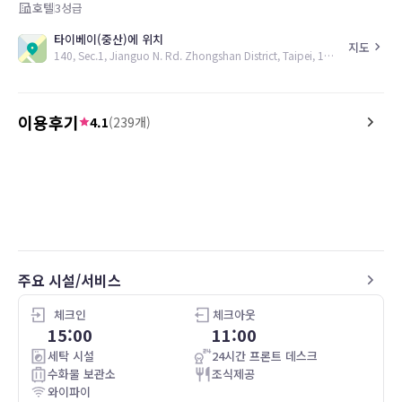
호텔
3
성급
타이베이(중산)에 위치
지도
140, Sec.1, Jianguo N. Rd. Zhongshan District, Taipei, 104, TW
이용후기
4.1
(
239
개)
5.0
4.0
26.05.06
全体として、日本語は流暢ではないもの
駅からちょっと歩く。
の、最低限の会話は問題なくできる印象
立地は悪くないけど良く
でした。こちらの伝えたいこともきちん
部屋はまぁまぁ綺麗。
と汲み取って対応してくれたため、不便
風呂は浴槽があって良き
を感じる場面は特にありませんでした。
でもシャワーのホルダー
部屋の状態にも不満はなく、快適に過ご
めっちゃシャワー浴び辛
주요 시설/서비스
せました。また、アクセス面も良好で、
あの高さ正解なん？
滞在において不便は感じませんでした。
どうやって髪の毛洗うの
もっと高い位置にもう1
체크인
체크아웃
いと思う。
15:00
11:00
朝食は併設されてるカフ
세탁 시설
24시간 프론트 데스크
が、美味しかった。
수화물 보관소
조식제공
毎日ゆで卵出るけど塩が
와이파이
てない。