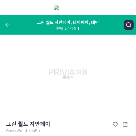
메
뉴
보
기
그린 월드 지안페이, 타이페이, 대만
인원 2 / 객실 1
여행지, 숙소명, 랜드마크
그린 월드 지안페이, 타이페이, 대만
숙박날짜
인원 / 객실
성인 2명, 아동 0명 / 객실 1개
변경한 조건으로 검색
그린 월드 지안페이
Green World JianPei