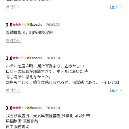
でもシャワーのホルダーが腰の高さで、めっちゃシャワー浴び辛い
번역하기
더보기
よ。
あの高さ正解なん？
どうやって髪の毛洗うの?
3.0
26.03.22
もっと高い位置にもう1個つけたほうが良いと思う。
朝食は併設されてるカフェでいただくが、美味しかった。
整體算整潔，廁所都整潔的
毎日ゆで卵出るけど塩が薔薇塩しか置いてない。
번역하기
ゆで卵はAJINOMOTOのアジシオをオススメしたい。
2.0
26.03.14
グリーンワールドホテル台北にいっぱいあるね。
他も気になる。
ホテルを選ぶ時に見た写真より、古めかしい
ロビーの写真が綺麗すぎて、ホテルに着いた時
同じ場所に思えなかった。
部屋も同じく、築年数感じられるが、清潔感はあり、トイレと風呂
が別なので良かった。
번역하기
더보기
立地は良い、松江南京駅5番出口からは5.6分
コンビニも隣にセブンとファミマあり
3泊中、部屋の清掃員に差あり
3.0
26.03.14
1日目はとても綺麗にして来れたのに
2日目は、ベットメイキングもイマイチ
我喜歡飯店提供元氣早餐是套餐 多樣化 可以外帶
コップもそのまま、自前で持ってきた歯ブラシが勝手に捨てられて
房間整潔 浴室寛敞
いて困った。
員工服務親切