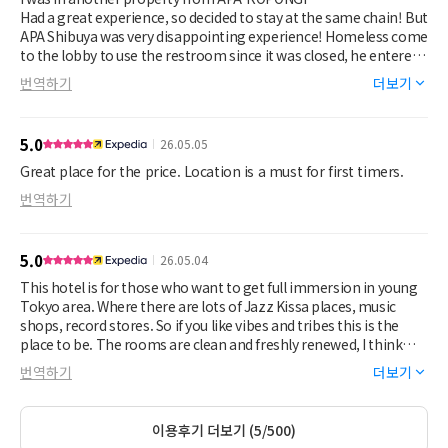
Had a great experience, so decided to stay at the same chain! But
APA Shibuya was very disappointing experience! Homeless come
to the lobby to use the restroom since it was closed, he entered
the elevator and peed on it! The main entrance should have a
번역하기
더보기
card entry only for guests. THE BREAKFAST WAS VERY LIMITED!
Overall, would stay at APA but not the Shibuya location.
5.0
26.05.05
Great place for the price. Location is a must for first timers.
번역하기
5.0
26.05.04
This hotel is for those who want to get full immersion in young
Tokyo area. Where there are lots of Jazz Kissa places, music
shops, record stores. So if you like vibes and tribes this is the
place to be. The rooms are clean and freshly renewed, I think
they renew the furnishing of the rooms in 2024. If you need to do
번역하기
더보기
your loundry you have place at 2nd floor to do it with just coins.
And breakfast area is nice.
이용후기 더보기 (5/500)