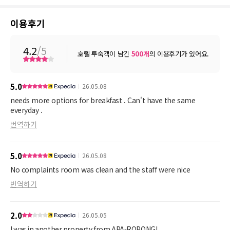
이용후기
4.2
/5
호텔 투숙객이 남긴
500
개
의 이용후기가 있어요.
5.0
26.05.08
needs more options for breakfast . Can't have the same
everyday .
번역하기
5.0
26.05.08
No complaints room was clean and the staff were nice
번역하기
2.0
26.05.05
I was in another property from APA-ROPONGI