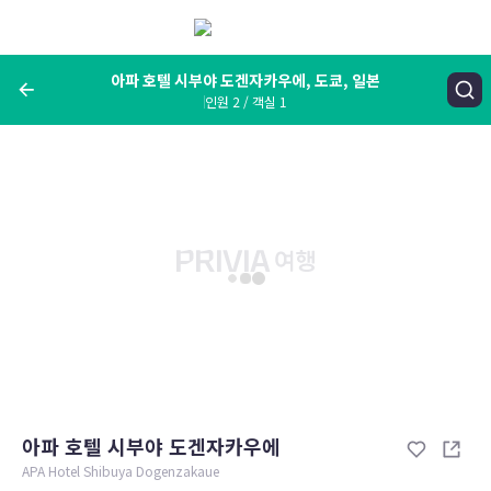
메
뉴
보
기
아파 호텔 시부야 도겐자카우에, 도쿄, 일본
인원 2 / 객실 1
여행지, 숙소명, 랜드마크
아파 호텔 시부야 도겐자카우에, 도쿄, 일본
숙박날짜
인원 / 객실
성인 2명, 아동 0명 / 객실 1개
변경한 조건으로 검색
아파 호텔 시부야 도겐자카우에
APA Hotel Shibuya Dogenzakaue