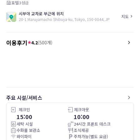
호텔
3
성급
시부야 교차로 부근에 위치
지도
20-1 Maruyamacho Shibuya-ku, Tokyo, 150-0044, JP
이용후기
4.2
(
500
개)
5.0
5.0
26.05.08
needs more options for breakfast . Can't
No complaints room was
have the same everyday .
staff were nice
주요 시설/서비스
체크인
체크아웃
15:00
10:00
세탁 시설
24시간 프론트 데스크
수화물 보관소
조식제공
와이파이
주차가능(별도 요금)