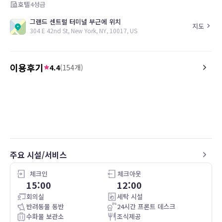
호텔
4
성급
그랜드 센트럴 터미널 부근에 위치
지도
304 E 42nd St, New York, NY, 10017, US
이용후기
4.4
(
154
개)
5.0
4.0
26.05.11
Great location for walking to sites and
Great location, just blo
restaurants. Decor was lovely. Room
Central station. The ro
was small but easily space enough for
spacious and beds were
two guests. Bed was comfortable, slept
well as it was dark and quiet overnight.
Valet, desk staff and lobby bartender
주요 시설/서비스
were all friendly and helpful.
체크인
체크아웃
15:00
12:00
회의실
세탁 시설
반려동물 동반
24시간 프론트 데스크
수화물 보관소
조식제공