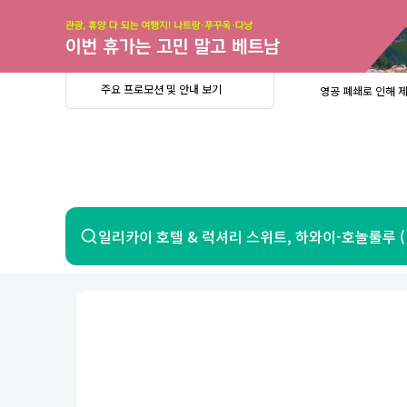
주
요
프
로
모
션
및
안
공
주요 프로모션 및 안내 보기
영공 폐쇄로 인해 
내
더
지
보
사
중요
2026년 
기
항
중요
베트남 온
중요
2026년 
8월 유류할증료 안
PRIVIA
여
영공 폐쇄로 인해 
행
중요
2026년 
중요
베트남 온
항공
호텔
일리카이 호텔 & 럭셔리 스위트, 하와이-호놀룰루 (H
중요
2026년 
8월 유류할증료 안
영공 폐쇄로 인해 
7일 이내 환불 시 PRIVIA 수수료 면
제주
제
서울
부산
인천
강릉
속초
경주