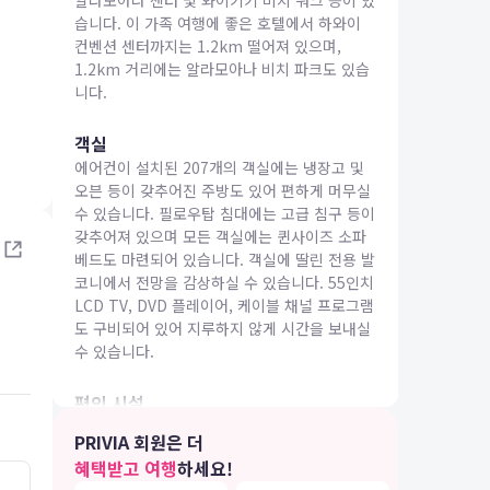
알라모아나 센터 및 와이키키 비치 워크 등이 있
습니다. 이 가족 여행에 좋은 호텔에서 하와이
컨벤션 센터까지는 1.2km 떨어져 있으며,
1.2km 거리에는 알라모아나 비치 파크도 있습
니다.
객실
IA 여행
에어컨이 설치된 207개의 객실에는 냉장고 및
오븐 등이 갖추어진 주방도 있어 편하게 머무실
수 있습니다. 필로우탑 침대에는 고급 침구 등이
갖추어져 있으며 모든 객실에는 퀸사이즈 소파
베드도 마련되어 있습니다. 객실에 딸린 전용 발
코니에서 전망을 감상하실 수 있습니다. 55인치
LCD TV, DVD 플레이어, 케이블 채널 프로그램
도 구비되어 있어 지루하지 않게 시간을 보내실
수 있습니다.
편의 시설
시설 내에서 마사지 및 얼굴 트리트먼트 서비스
PRIVIA 회원은 더
를 받으며 럭셔리한 분위기를 맘껏 즐기실 수 있
혜택받고 여행
하세요!
습니다. 2 개 야외 수영장 및 24시간 피트니스
5.0
5.0
26.05.07