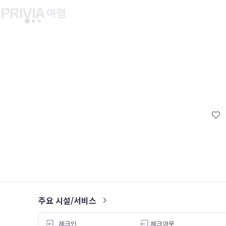
유후인 버스투어
교토 버스투어
유니버설 스튜디오 재팬
마이페이지
About PRIV
예약내역
항공
PRIVIA 쿠폰
호텔
PRIVIA 이용권
투어&티켓
현대카드 청구 할인
해외패키지
현대카드 Voucher/리워드 쿠폰
나의 문의내역
나의 여행자
회원정보 변경
주요 시설/서비스
4.0
체크인
체크아웃
26.05.08
26.05.08