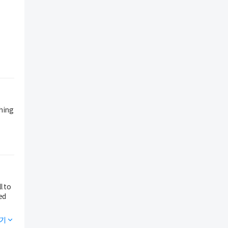
thing
기