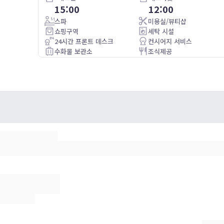
15:00
12:00
My stay was good. Housekeeping was great. The lights
went out in the hall for a few hours but didn’t affect the
스파
미용실/뷰티샵
stay. Everything was expensive, but expected.
쇼핑구역
세탁 시설
24시간 프론트 데스크
컨시어지 서비스
수화물 보관소
조식제공
주차가능(별도 요금)