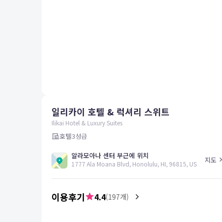
평창
양양
여수
남해
혜택 및 서비스
고객센터
해외여행보험
공지사항
일리카이 호텔 & 럭셔리 스위트
FAQ
온라인 문의
Ilikai Hotel & Luxury Suites
호텔
3
성급
알라모아나 센터 부근에 위치
지도
1777 Ala Moana Blvd, Honolulu, HI, 96815, US
이용후기
4.4
(
197
개)
5.0