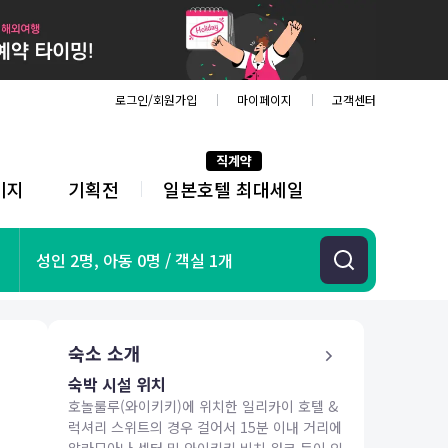
로그인/회원가입
마이페이지
고객센터
직계약
키지
기획전
일본호텔 최대세일
전
체
메
뉴
기획전
성인 2명, 아동 0명 / 객실 1개
항공
호텔
투어&티켓
숙소 소개
해외패키지
숙박 시설 위치
호놀룰루(와이키키)에 위치한 일리카이 호텔 &
럭셔리 스위트의 경우 걸어서 15분 이내 거리에