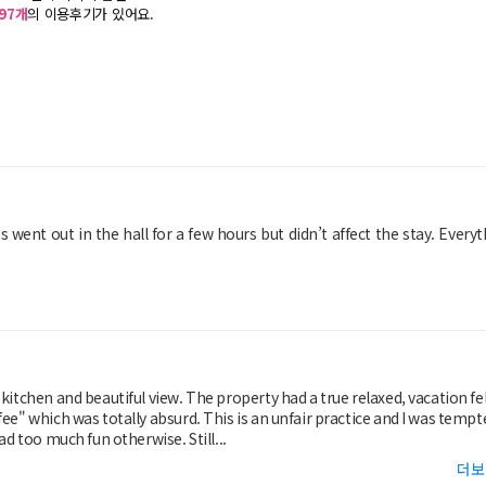
97
개
의 이용후기가 있어요.
went out in the hall for a few hours but didn’t affect the stay. Every
to knock my review down one star just for that...but I had too much fun otherwise. Still...
더보