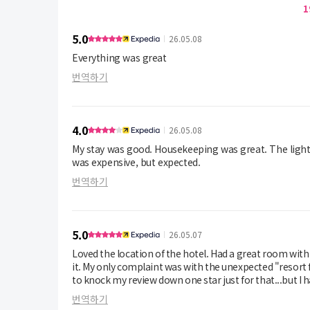
1
5.0
26.05.08
Everything was great
번역하기
4.0
26.05.08
My stay was good. Housekeeping was great. The lights 
was expensive, but expected.
번역하기
5.0
26.05.07
Loved the location of the hotel. Had a great room with kitchen and beautiful view. The property had a true relaxed, vacation fell to
it. My only complaint was with the unexpected "resort fee" which was totally absurd. This is an unfair practice and I was tempted
번역하기