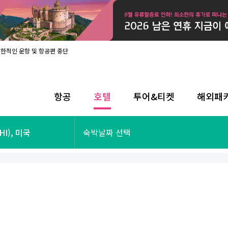
제한적인 운항 및 항공편 중단
08월 17일 개인정보처리방침 개정 안내
라인 사전입국신고 시행
08월 카드사별 무이자 할부 혜택
내
항공
호텔
투어&티켓
해외패
제한적인 운항 및 항공편 중단
08월 17일 개인정보처리방침 개정 안내
라인 사전입국신고 시행
투어&티켓
해외패키지
I), 미국
숙박날짜 선택
08월 카드사별 무이자 할부 혜택
내
제한적인 운항 및 항공편 중단
오사카
동남아
후쿠오카
일본
나트랑
남태평양
괌
유럽
싱가포르
미주/하와이
런던
출발확정
파리