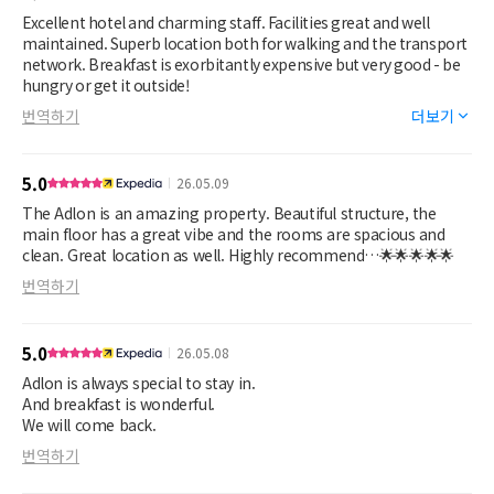
we didn’t want to leave. We can’t wait to visit the Adlon
Excellent hotel and charming staff. Facilities great and well
Kempinski again.
maintained. Superb location both for walking and the transport
network. Breakfast is exorbitantly expensive but very good - be
hungry or get it outside!
번역하기
더보기
5.0
26.05.09
The Adlon is an amazing property. Beautiful structure, the
main floor has a great vibe and the rooms are spacious and
clean. Great location as well. Highly recommend…🌟🌟🌟🌟🌟
번역하기
5.0
26.05.08
Adlon is always special to stay in.
And breakfast is wonderful.
We will come back.
번역하기