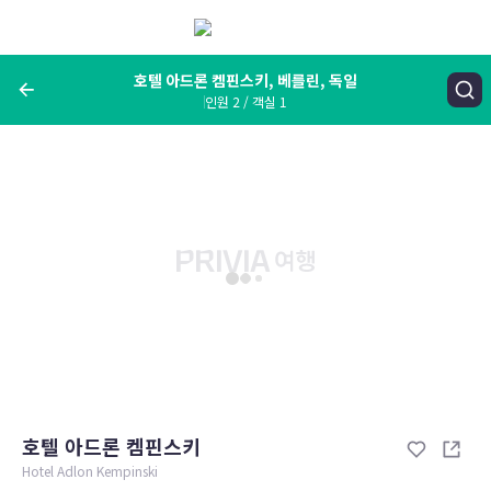
메
뉴
보
기
호텔 아드론 켐핀스키, 베를린, 독일
인원 2 / 객실 1
여행지, 숙소명, 랜드마크
호텔 아드론 켐핀스키, 베를린, 독일
숙박날짜
인원 / 객실
성인 2명, 아동 0명 / 객실 1개
변경한 조건으로 검색
호텔 아드론 켐핀스키
Hotel Adlon Kempinski