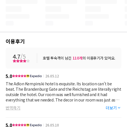
이용후기
4.7
/5
호텔 투숙객이 남긴
110
개
의 이용후기가 있어요.
5.0
26.05.12
The Adlon Kempinski hotel is exquisite. Its location can’t be
beat. The Brandenburg Gate and the Reichstag are literally right
outside the hotel. Our room was well furnished and it had
everything that we needed. The decor in our room was just as
beautiful as the rest of the hotel. We had an amazing breakfast
번역하기
더보기
upstairs with a beautiful view of the American Embassy and the
Brandenburg Gate. The staff is what makes this hotel superb
from the doormen, the receptionist, concierge, housekeeping,
5.0
26.05.10
bartenders, and the lady-in-red. We stayed there for five days and