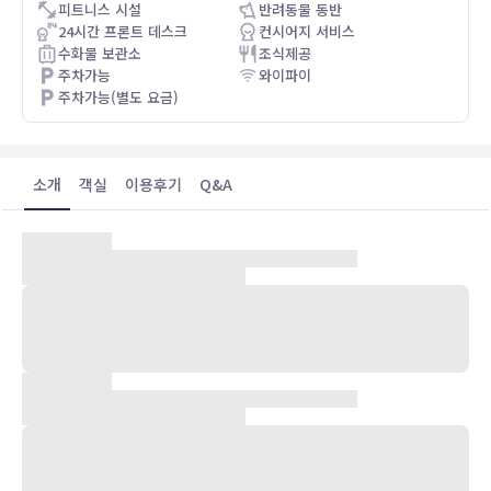
피트니스 시설
반려동물 동반
in-red. We stayed there for five days and
24시간 프론트 데스크
컨시어지 서비스
we didn’t want to leave. We can’t wait to
수화물 보관소
조식제공
visit the Adlon Kempinski again.
주차가능
와이파이
주차가능(별도 요금)
소개
객실
이용후기
Q&A
숙박 시설 위치
호텔 아드론 켐핀스키에 머무르며 베를린 중심의 편리한 위치를 즐겨
보세요. 마담 투소 박물관 및 브란덴부르크 문 가까이에 자리하고 있습
니다. 이 가족 여행에 좋은 호텔에서 히스토리알레 베를린 박물관까지
는 0.8km 떨어져 있으며, 1.1km 거리에는 동물원도 있습니다.
객실
385개의 각각 다른 스타일의 인테리어에는 미니바 및 에스프레소 메이
커 등이 갖추어져 있어 편하게 머무실 수 있습니다. 무료 무선 인터넷을
이용하실 수 있으며 위성 채널 프로그램 시청이 가능한 평면 TV가 구