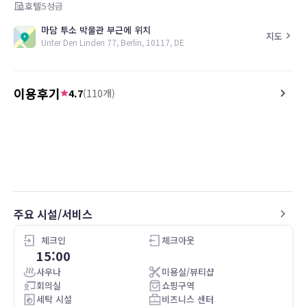
호텔
5
성급
마담 투소 박물관 부근에 위치
지도
Unter Den Linden 77, Berlin, 10117, DE
이용후기
4.7
(
110
개)
5.0
5.0
26.05.12
The Adlon Kempinski hotel is exquisite.
Excellent hotel and char
Its location can’t be beat. The
Facilities great and wel
Brandenburg Gate and the Reichstag
Superb location both fo
are literally right outside the hotel. Our
the transport network. 
room was well furnished and it had
exorbitantly expensive b
everything that we needed. The decor in
be hungry or get it outsi
주요 시설/서비스
our room was just as beautiful as the
rest of the hotel. We had an amazing
breakfast upstairs with a beautiful view
체크인
체크아웃
of the American Embassy and the
15:00
Brandenburg Gate. The staff is what
사우나
미용실/뷰티샵
makes this hotel superb from the
회의실
쇼핑구역
doormen, the receptionist, concierge,
세탁 시설
비즈니스 센터
housekeeping, bartenders, and the lady-