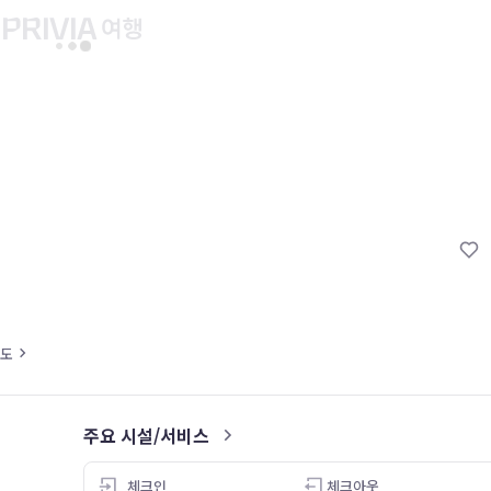
유후인 버스투어
교토 버스투어
유니버설 스튜디오 재팬
마이페이지
About PRIV
예약내역
항공
PRIVIA 쿠폰
호텔
PRIVIA 이용권
투어&티켓
현대카드 청구 할인
해외패키지
현대카드 Voucher/리워드 쿠폰
나의 문의내역
도
나의 여행자
회원정보 변경
주요 시설/서비스
4.0
25.01.05
M****
24.10.15
체크인
체크아웃