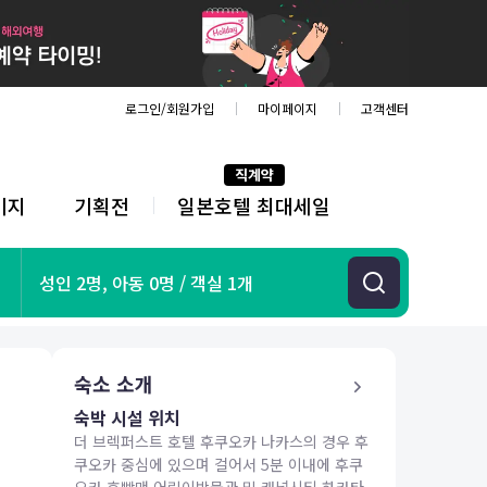
로그인/회원가입
마이페이지
고객센터
직계약
키지
기획전
일본호텔 최대세일
전
체
메
뉴
기획전
성인 2명, 아동 0명 / 객실 1개
항공
호텔
투어&티켓
숙소 소개
해외패키지
숙박 시설 위치
더 브렉퍼스트 호텔 후쿠오카 나카스의 경우 후
쿠오카 중심에 있으며 걸어서 5분 이내에 후쿠