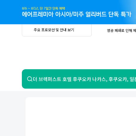
주
요
프
로
모
션
및
안
공
주요 프로모션 및 안내 보기
영공 폐쇄로 인해 
내
더
지
보
사
중요
2026년 
기
항
중요
베트남 온
중요
2026년 
8월 유류할증료 안
PRIVIA
여
영공 폐쇄로 인해 
행
중요
2026년 
중요
베트남 온
항공
호텔
더 브렉퍼스트 호텔 후쿠오카 나카스, 후쿠오카, 일
중요
2026년 
8월 유류할증료 안
영공 폐쇄로 인해 
7일 이내 환불 시 PRIVIA 수수료 면
제주
제
서울
부산
인천
강릉
속초
경주