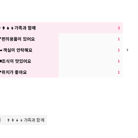
‍👩‍👧‍👦가족과 함께
2
🪥편의용품이 있어요
🏊수
1
🛏 객실이 안락해요
🥰직
1
🍽조식이 맛있어요
💕연
1
📍위치가 좋아요
1
께
👨‍👩‍👧‍👦가족과 함께