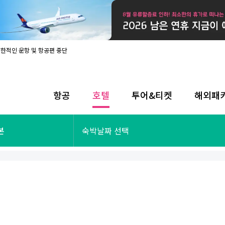
제한적인 운항 및 항공편 중단
08월 17일 개인정보처리방침 개정 안내
라인 사전입국신고 시행
08월 카드사별 무이자 할부 혜택
내
항공
호텔
투어&티켓
해외패
제한적인 운항 및 항공편 중단
08월 17일 개인정보처리방침 개정 안내
라인 사전입국신고 시행
투어&티켓
해외패키지
본
숙박날짜 선택
08월 카드사별 무이자 할부 혜택
내
제한적인 운항 및 항공편 중단
오사카
동남아
후쿠오카
일본
나트랑
남태평양
괌
유럽
싱가포르
미주/하와이
런던
출발확정
파리