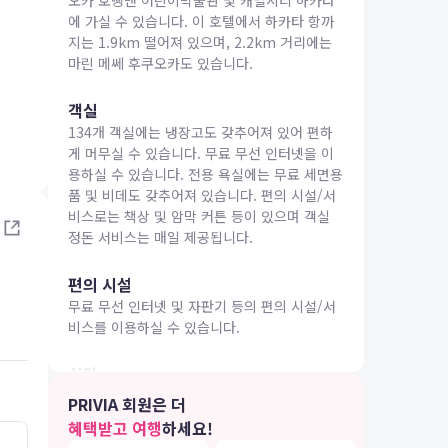
오카 호빵맨 어린이박물관 및 캐널시티 하카타
에 가실 수 있습니다. 이 호텔에서 하카타 항까
지는 1.9km 떨어져 있으며, 2.2km 거리에는
마린 메쎄 후쿠오카도 있습니다.
객실
134개 객실에는 냉장고도 갖추어져 있어 편하
IA 여행
게 머무실 수 있습니다. 무료 무선 인터넷을 이
용하실 수 있습니다. 전용 욕실에는 무료 세면용
품 및 비데도 갖추어져 있습니다. 편의 시설/서
비스로는 책상 및 암막 커튼 등이 있으며 객실
정돈 서비스는 매일 제공됩니다.
편의 시설
무료 무선 인터넷 및 자판기 등의 편의 시설/서
비스를 이용하실 수 있습니다.
식당
더 브렉퍼스트 호텔 후쿠오카 나카스에 있는 레
PRIVIA 회원은 더
스토랑에서 만족스러운 식사를 즐겨보세요. 아
혜택받고 여행
하세요!
침 식사(뷔페)를 매일 07:00 ~ 10:00에 유료로
5.0
4.0
26.04.24