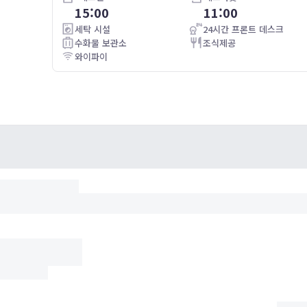
투숙일 :
23.11.11
15:00
11:00
Standard Double Room, Non Smoking
위치가 좋아서 그런지 주말 예약 비용이 비싸게 이용 했지만 조식이
세탁 시설
24시간 프론트 데스크
훌륭하고 버블 용품의 무료 이용이 가능하여 나름 재미있게 이용한
수화물 보관소
조식제공
호텔 입니다. 단. 객실 크기가 비교적 작은 편입니다.
와이파이