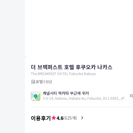
평창
양양
여수
남해
혜택 및 서비스
고객센터
해외여행보험
공지사항
더 브렉퍼스트 호텔 후쿠오카 나카스
FAQ
온라인 문의
The BREAKFAST HOTEL Fukuoka Nakasu
호텔
3
성급
캐널시티 하카타 부근에 위치
지
3-6-19, Nakasu, Hakata-ku, Fukuoka, 812-0801, JP
이용후기
4.6
(
625
개)
5.0
박*준