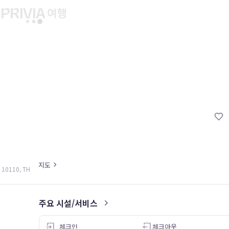
유후인 버스투어
교토 버스투어
유니버설 스튜디오 재팬
마이페이지
About PRIV
예약내역
항공
PRIVIA 쿠폰
호텔
PRIVIA 이용권
투어&티켓
현대카드 청구 할인
해외패키지
현대카드 Voucher/리워드 쿠폰
나의 문의내역
지도
 10110, TH
나의 여행자
회원정보 변경
주요 시설/서비스
4.0
체크인
체크아웃
26.05.06
26.04.29