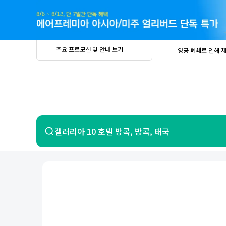
주
요
프
로
모
션
및
안
공
주요 프로모션 및 안내 보기
영공 폐쇄로 인해 
내
더
지
보
사
중요
2026년 
기
항
중요
베트남 온
중요
2026년 
8월 유류할증료 안
PRIVIA
여
영공 폐쇄로 인해 
행
중요
2026년 
중요
베트남 온
항공
호텔
갤러리아 10 호텔 방콕, 방콕, 태국
중요
2026년 
8월 유류할증료 안
영공 폐쇄로 인해 
7일 이내 환불 시 PRIVIA 수수료 면
제주
제
서울
부산
인천
강릉
속초
경주