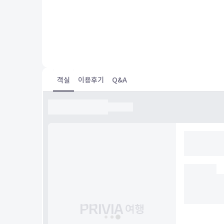
立地を決めたように、BTSからのアクセスがよくて便
地です。ただし、近くにコンビニがなくて困りました
にスーパーがあり便利です。駐車場も完備されており
カーを借りた場合はとても便利です。清掃は行き届い
も綺麗です。アメニティも揃っており快適です。
객실
이용후기
Q&A