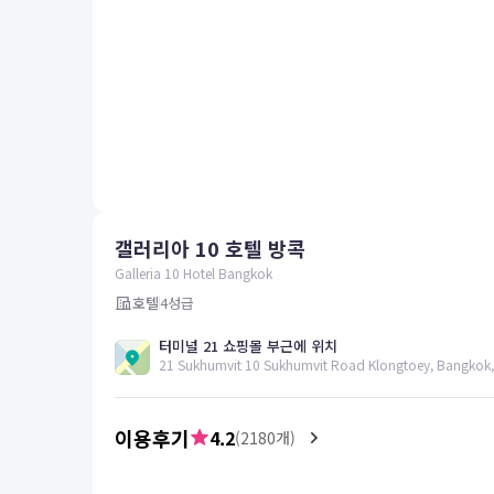
평창
양양
여수
남해
혜택 및 서비스
고객센터
해외여행보험
공지사항
갤러리아 10 호텔 방콕
FAQ
온라인 문의
Galleria 10 Hotel Bangkok
호텔
4
성급
터미널 21 쇼핑몰 부근에 위치
21 Sukhumvit 10 Sukhumvit Road Klongtoey, Bangkok,
이용후기
4.2
(
2180
개)
5.0