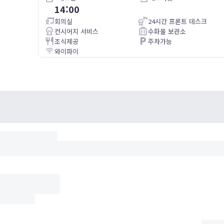
14:00
利な立
Good value hotel. The rooms are clean and nicely
が、隣
furnished. The staff are helpful, the porter was always very
회의실
24시간 프론트 데스크
レンタ
friendly and welcoming. The hotel looks like it might be
컨시어지 서비스
수화물 보관소
てとて
due a bit of redecoration and have some newer stuff
조식제공
주차가능
bought, like the towels at the pool for example. The TV
와이파이
didn't work too well in the room.