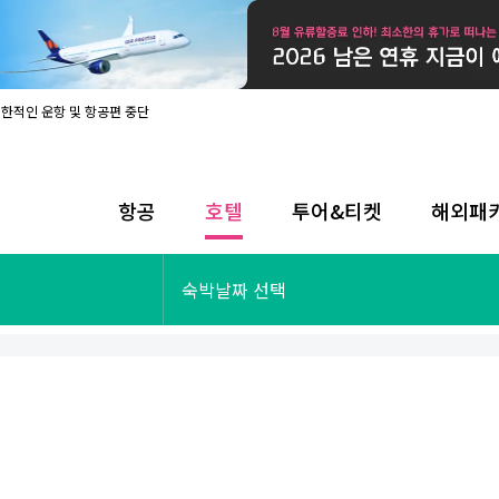
제한적인 운항 및 항공편 중단
08월 17일 개인정보처리방침 개정 안내
라인 사전입국신고 시행
08월 카드사별 무이자 할부 혜택
내
항공
호텔
투어&티켓
해외패
제한적인 운항 및 항공편 중단
08월 17일 개인정보처리방침 개정 안내
라인 사전입국신고 시행
투어&티켓
해외패키지
숙박날짜 선택
08월 카드사별 무이자 할부 혜택
내
제한적인 운항 및 항공편 중단
오사카
동남아
후쿠오카
일본
나트랑
남태평양
괌
유럽
싱가포르
미주/하와이
런던
출발확정
파리