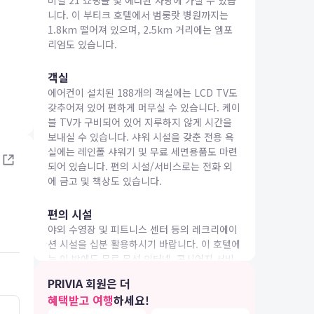
미널 21 쇼핑몰 및 에라완 사당에 가실 수 있습
니다. 이 부티크 호텔에서 범룽랏 병원까지는
1.8km 떨어져 있으며, 2.5km 거리에는 엠포
리엄도 있습니다.
객실
에어컨이 설치된 188개의 객실에는 LCD TV도
IA 여행
갖추어져 있어 편하게 머무실 수 있습니다. 케이
블 TV가 구비되어 있어 지루하지 않게 시간을
보내실 수 있습니다. 샤워 시설을 갖춘 전용 욕
실에는 레인폴 샤워기 및 무료 세면용품도 마련
되어 있습니다. 편의 시설/서비스로는 전화 외
에 금고 및 책상도 있습니다.
편의 시설
야외 수영장 및 피트니스 센터 등의 레크리에이
션 시설을 십분 활용하시기 바랍니다. 이 호텔에
는 이 밖에도 무료 무선 인터넷, 콘시어지 서비
스 및 TV(공용 구역)도 마련되어 있습니다.
PRIVIA 회원은 더
혜택받고 여행
하세요!
식당
4.0
4.0
26.04.26