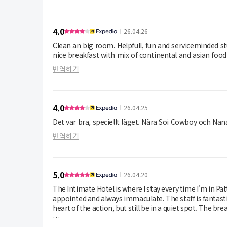
4.0
26.04.26
Clean an big room. Helpfull, fun and serviceminded st
nice breakfast with mix of continental and asian food
번역하기
4.0
26.04.25
Det var bra, speciellt läget. Nära Soi Cowboy och Na
번역하기
5.0
26.04.20
The Intimate Hotel is where I stay every time I'm in Pa
appointed and always immaculate. The staff is fantastic
heart of the action, but still be in a quiet spot. The b