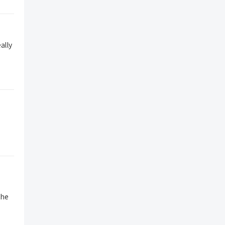
ally
the