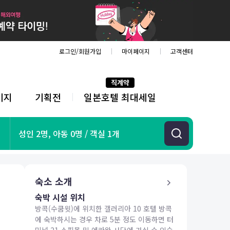
로그인/회원가입
마이페이지
고객센터
직계약
키지
기획전
일본호텔 최대세일
전
체
메
뉴
기획전
성인 2명, 아동 0명 / 객실 1개
항공
호텔
투어&티켓
숙소 소개
해외패키지
숙박 시설 위치
방콕(수쿰윗)에 위치한 갤러리아 10 호텔 방콕
에 숙박하시는 경우 차로 5분 정도 이동하면 터