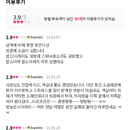
이용후기
3.9
/5
호텔 투숙객이 남긴
60
개
의 이용후기가 있어요.
2.0
21.02.07
금액에 비해 못한 방컨디션
윗층에 소음이 심합니다
밤12시까지도 윗방에 스파사용소리도 굉장했고
발소리며 말소리까지 아주 심했네요
2.0
21.01.25
사장님도 친절하시고, 객실내 풀도 괜찮았습니다. 다만 층간 소음때문에
편히 쉬지못하고 스트레스를 많이 받게된 부분이 아쉽네요. 객실바닥 자
재가 딱딱한 소재인데다가 윗층에서 탁자, 의자등을 이쪽 끝에서 저쪽끝
까지 왔다갔다...드르르르르~~~ 쿵쾅쿵쾅~~~ 탕탕탕~~~ ㅠㅠ
밤늦은시각까지~~ 저희 첫날 여행은 완전 실패로 돌아간 하루였네요. ㅠ
ㅠ
3.0
21.01.10