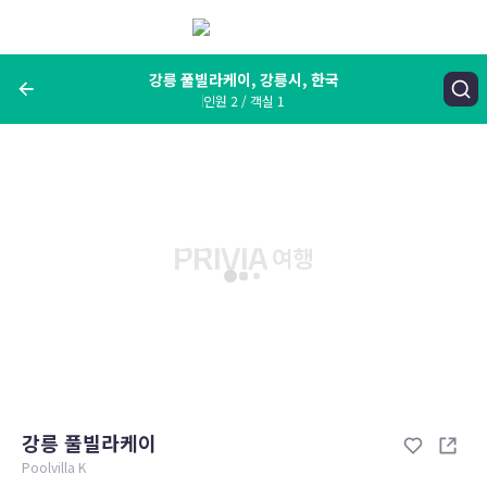
메
뉴
보
기
강릉 풀빌라케이, 강릉시, 한국
인원 2 / 객실 1
여행지, 숙소명, 랜드마크
강릉 풀빌라케이, 강릉시, 한국
숙박날짜
인원 / 객실
성인 2명, 아동 0명 / 객실 1개
변경한 조건으로 검색
강릉 풀빌라케이
Poolvilla K