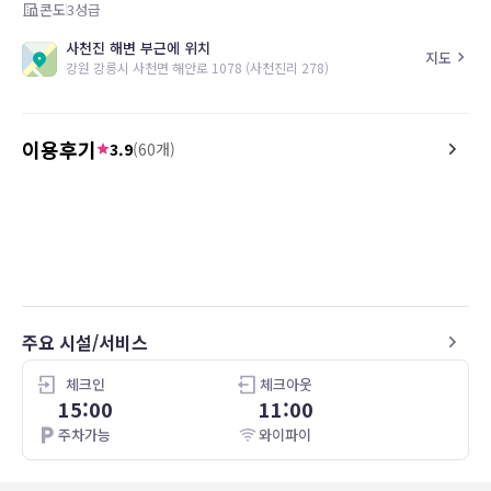
콘도
3
성급
사천진 해변 부근에 위치
지도
강원 강릉시 사천면 해안로 1078 (사천진리 278)
이용후기
3.9
(
60
개)
5.0
3.0
21.01.03
아이들과 함께 가족여행하기 매우 좋았습니다.
풀장 :
바다를 직접 가까이 볼 수 있었고,
1. 따뜻한 물을 채우면 유리
테라스 공간에서 바다 경치와 바람을 쐬기 좋았
이 잘 안보임
습니다.
2. 풀장과 내부공간 사이 
카페에서 제공된 아메리카노도 맛이 좋았습니
음
다.
가전 : 티비 전원이 잘 안켜
주요 시설/서비스
좋은 숙소에서 좋은 추억 많이 남겼습니다.
안 되었음
소파 : 많이 낡음
체크인
체크아웃
15:00
11:00
주차가능
와이파이