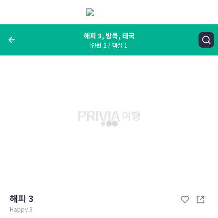
메
뉴
보
기
해피 3, 방콕, 태국
인원 2 / 객실 1
여행지, 숙소명, 랜드마크
해피 3, 방콕, 태국
숙박날짜
인원 / 객실
성인 2명, 아동 0명 / 객실 1개
변경한 조건으로 검색
해피 3
Happy 3