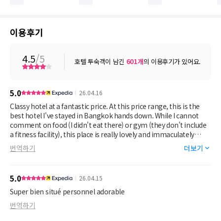
이용후기
4.5
/5
호텔 투숙객이 남긴
601
개
의 이용후기가 있어요.
5.0
26.04.16
Classy hotel at a fantastic price. At this price range, this is the
best hotel I've stayed in Bangkok hands down. While I cannot
comment on food (I didn't eat there) or gym (they don't include
a fitness facility), this place is really lovely and immaculately
clean.
번역하기
더보기
You can download the Grab app and get all the food you want
delivered to the lobby.
5.0
26.04.15
It was spacious, included generous toiletries, large high quality
Super bien situé personnel adorable
TV with good channel options, and hospitable, respectful staff.
번역하기
The location is on a small quiet street that is an easy walk to
main roads.