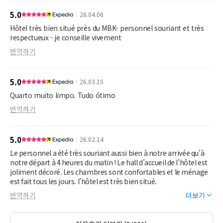
5.0
26.04.06
After I left, I stayed in a larger, expensive hotel in Bangkok for
two days but immediately regretted it. Happy 3 was much
Hôtel très bien situé près du MBK- personnel souriant et très
better, more comfortable, and a wonderful experience. I liked
respectueux - je conseille vivement
this hotel more than the pricey places I've stayed in. Another
번역하기
perk is this isn't a high rise -- so during earthquakes you'll be
safer and survive.
5.0
26.03.15
Quarto muito limpo. Tudo ótimo
번역하기
5.0
26.02.14
Le personnel a été très souriant aussi bien à notre arrivée qu’à
notre départ à 4 heures du matin ! Le hall d’accueil de l’hôtel est
joliment décoré. Les chambres sont confortables et le ménage
est fait tous les jours. l’hôtel est très bien situé.
번역하기
더보기