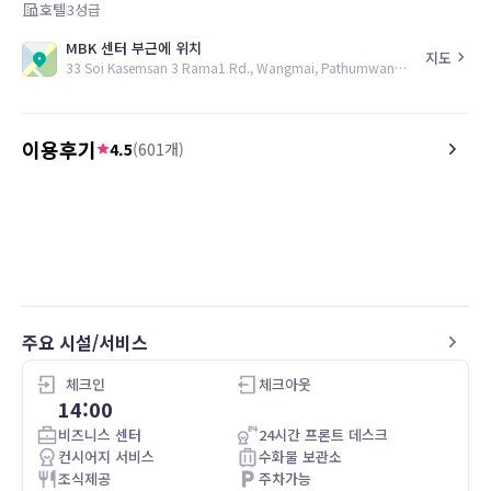
호텔
3
성급
MBK 센터 부근에 위치
지도
33 Soi Kasemsan 3 Rama1 Rd., Wangmai, Pathumwan, Bangkok, 10330, TH
이용후기
4.5
(
601
개)
5.0
5.0
26.04.16
Classy hotel at a fantastic price. At this
Super bien situé person
price range, this is the best hotel I've
stayed in Bangkok hands down. While I
cannot comment on food (I didn't eat
there) or gym (they don't include a
fitness facility), this place is really lovely
주요 시설/서비스
and immaculately clean.
You can download the Grab app and get
체크인
체크아웃
all the food you want delivered to the
14:00
lobby.
비즈니스 센터
24시간 프론트 데스크
컨시어지 서비스
수화물 보관소
It was spacious, included generous
조식제공
주차가능
toiletries, large high quality TV with