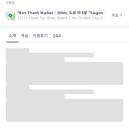
3
성급
*Ben Thanh Market - 350m, 도보 약 5분 *Saigon Opera House - 약 1km, 도보 약 15분 *Ho Chi Minh Notre Dame Cathedral - 약 1km, 도보 약 15분
지도
271 Le Thanh Ton Street, District 1, Ho Chi Minh City, Vietnam,
소개
객실
이용후기
Q&A
호찌민 중심부(District 1)에 위치한 호텔로 도보 약 5분 거리에 벤탄
시장이 있으며 사이공 오페라 하우스, 노트르담 대성당 등 주요 명소가
약 1km로 멀지 않다.
밝고 모던한 스타일의 객실에는 에어컨, TV, 무선 인터넷 등 심플한 편
의시설이 갖추어져 있으며 그 외 부대시설로 카페, 피트니스센터, 회의
실, 비즈니스센터 등을 이용할 수 있다.
★ 객실 안내
■ Standard Double Room : 13 sqm, 퀸 베드 1개
■ Superior Double Room : 13 sqm, 퀸 베드 1개