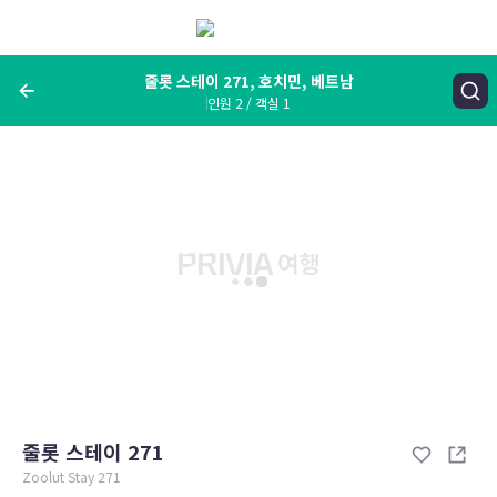
메
뉴
보
기
줄롯 스테이 271, 호치민, 베트남
인원 2 / 객실 1
여행지, 숙소명, 랜드마크
줄롯 스테이 271, 호치민, 베트남
숙박날짜
인원 / 객실
성인 2명, 아동 0명 / 객실 1개
변경한 조건으로 검색
줄롯 스테이 271
Zoolut Stay 271