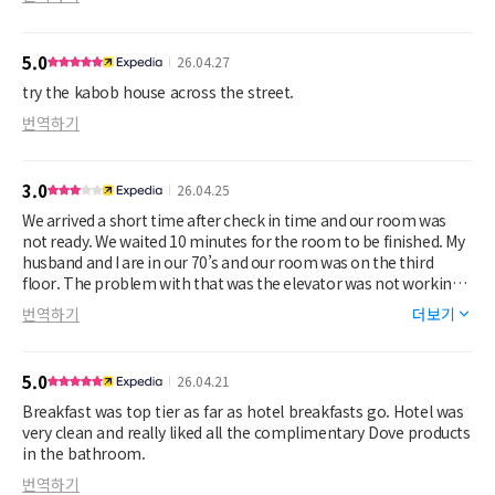
5.0
26.04.27
try the kabob house across the street.
번역하기
3.0
26.04.25
We arrived a short time after check in time and our room was
not ready. We waited 10 minutes for the room to be finished. My
husband and I are in our 70’s and our room was on the third
floor. The problem with that was the elevator was not working
and we had to make multiple trips to get everything carried up
번역하기
더보기
to our room. When we went to breakfast the next morning, the
elevator was working. The TV kept freezing up while watching.
It was a cable issue since it was on all channels. That happened
5.0
26.04.21
our entire stay.
Breakfast was top tier as far as hotel breakfasts go. Hotel was
very clean and really liked all the complimentary Dove products
in the bathroom.
번역하기