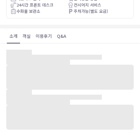
24시간 프론트 데스크
컨시어지 서비스
수화물 보관소
주차가능(별도 요금)
소개
객실
이용후기
Q&A
숙박 시설 위치
헨더슨(그린밸리)에 위치한 홀리데이 인 익스프레스 호텔 앤드 스위트
헨더슨 바이 IHG에 머무실 경우 차로 10분 정도 이동하면 그린 밸리
랜치 카지노 및 샘스 타운에 가실 수 있습니다. 이 호텔에서 프레몬트
스트리트까지는 13.5km 떨어져 있으며, 15.8km 거리에는 MGM 그
랜드 카지노도 있습니다.
객실
101개 객실에는 냉장고 및 전자레인지도 갖추어져 있어 편하게 머무실
수 있습니다. 위성 TV가 구비되어 있어 지루하지 않게 시간을 보내실
수 있습니다. 욕실에는 샤워기가 달린 욕조 및 헤어드라이어도 마련되
어 있습니다. 편의 시설/서비스로는 책상, 무료 신문 등은 물론, 무료