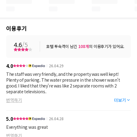
이용후기
4.6
/5
호텔 투숙객이 남긴
108
개
의 이용후기가 있어요.
4.0
26.04.29
The staff was very friendly, and the property was well kept!
Plenty of parking. The water pressure in the shower wasn't
good. I liked that they're was like 2 separate rooms with 2
separate televisions.
번역하기
더보기
5.0
26.04.28
Everything was great
번역하기