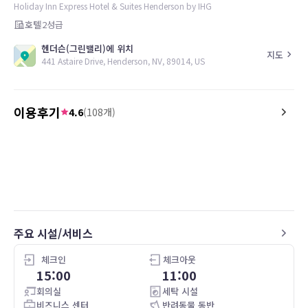
Holiday Inn Express Hotel & Suites Henderson by IHG
호텔
2
성급
헨더슨(그린밸리)에 위치
지도
441 Astaire Drive, Henderson, NV, 89014, US
이용후기
4.6
(
108
개)
4.0
5.0
26.04.29
The staff was very friendly, and the
Everything was great
property was well kept! Plenty of
parking. The water pressure in the
shower wasn't good. I liked that they're
was like 2 separate rooms with 2
separate televisions.
주요 시설/서비스
체크인
체크아웃
15:00
11:00
회의실
세탁 시설
비즈니스 센터
반려동물 동반