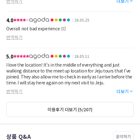
번역하기
더보기
4.0
26.05.25
Overall not bad experience 👍🏻
번역하기
5.0
26.05.11
I love the location! It’s in the middle of everything and just
walking distance to the meet up location for Jeju tours that I’ve
joined. They also allow me to check in early as I arrive before the
time. I will stay here again on my next visit to Jeju.
번역하기
더보기
이용후기 더보기 (5/207)
상품 Q&A
문의하기