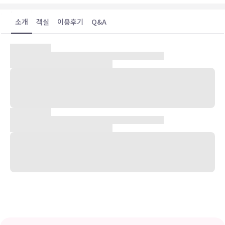
소개
객실
이용후기
Q&A
숙박 시설 위치
제주시(노형동)에 위치한 포시즌 호텔의 경우 차로 10분 이내 거리에
동문시장 및 누웨마루거리 등이 있습니다. 이 모텔에서 함덕 해수욕장
까지는 19.9km 떨어져 있으며, 0.5km 거리에는 제주한라병원도 있
습니다.
객실
편하게 머무실 수 있는 40개의 객실이 마련되어 있습니다. 무료 무선
인터넷을 이용하실 수 있습니다.
비즈니스, 기타 편의시설
시설 내에서 무료 셀프 주차 이용이 가능합니다.
유의사항