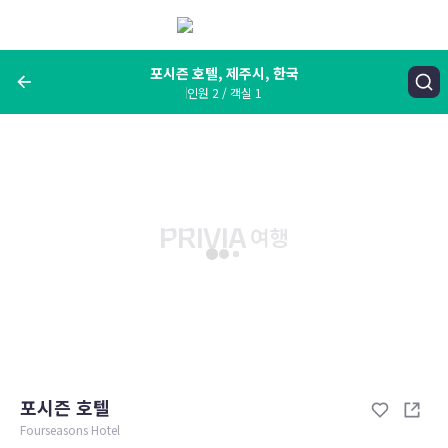
메
뉴
보
기
포시즌 호텔, 제주시, 한국
인원 2 / 객실 1
여행지, 숙소명, 랜드마크
포시즌 호텔, 제주시, 한국
숙박날짜
인원 / 객실
성인 2명, 아동 0명 / 객실 1개
변경한 조건으로 검색
포시즌 호텔
Fourseasons Hotel