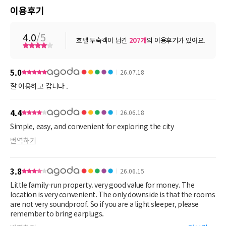
이용후기
4.0
/5
호텔 투숙객이 남긴
207
개
의 이용후기가 있어요.
5.0
26.07.18
잘 이용하고 갑니다 .
4.4
26.06.18
Simple, easy, and convenient for exploring the city
번역하기
3.8
26.06.15
Little family-run property. very good value for money. The
location is very convenient. The only downside is that the rooms
are not very soundproof. So if you are a light sleeper, please
remember to bring earplugs.