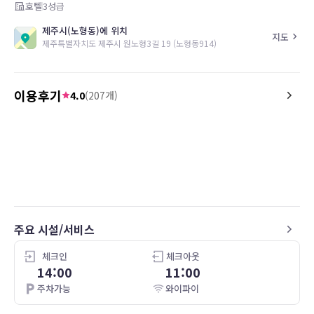
호텔
3
성급
제주시(노형동)에 위치
지도
제주특별자치도 제주시 원노형3길 19 (노형동914)
이용후기
4.0
(
207
개)
5.0
4.4
26.07.18
잘 이용하고 갑니다 .
Simple, easy, and conve
exploring the city
주요 시설/서비스
체크인
체크아웃
14:00
11:00
주차가능
와이파이