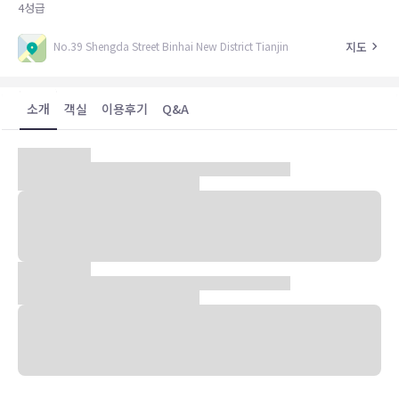
4
성급
지도
No.39 Shengda Street Binhai New District Tianjin
소개
객실
이용후기
Q&A
Yilan International Hotel Tianjin , set rooms, catering,
entertainment, business as a whole; the lobby design
novel, the environment is comfortable, fully demonstrated
his extraordinary temperament.Yilan International Hotel
Tianjin has a comfortable and warm rooms, equipped with
broadband, central air conditioning, satellite TV and other
facilities, the ad hoc executive floor.Yilan International
Hotel Tianjin 's Restaurant Yi and Xuan, invited chefs, the
main official cuisine, Huaiyang cuisine, Hunan and Beitang
flavor; Yilan Baisi desi restaurant supply Italian meals,
American breakfast and Hong Kong style tea meal, and
provide 24 hours room service.Yilan International Hotel