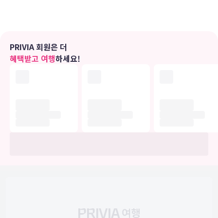
Tianjin has luxurious conference more perfect function
hall, multi-media facilities; a KTV, sauna, boutique
shopping malls, chess room, billiards room, beauty salon
and other leisure facilities, provides the omni-directional
service for you.
PRIVIA 회원은 더
혜택받고 여행
하세요!
유의사항
호텔 관련 정보는 사전 안내 없이 변동될 수 있으며 실제와 다를 수 있습니다.
정확한 상세정보는 해당 호텔의 공식 홈페이지를 통해 확인하시기 바랍니다.