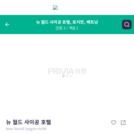
메
뉴
보
기
뉴 월드 사이공 호텔, 호치민, 베트남
인원 2 / 객실 1
여행지, 숙소명, 랜드마크
뉴 월드 사이공 호텔, 호치민, 베트남
숙박날짜
인원 / 객실
성인 2명, 아동 0명 / 객실 1개
변경한 조건으로 검색
뉴 월드 사이공 호텔
New World Saigon Hotel