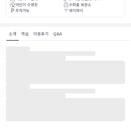
어린이 수영장
수화물 보관소
주차가능
와이파이
소개
객실
이용후기
Q&A
숙박 시설 위치
치삼바에 위치한 프로테아 호텔 바이 메리어트 루사카 사파리 로지에
서 인디펜던스 스타디움까지는 40km 떨어져 있으며, 44.2km 거리에
는 잠비아 국회도 있습니다. 이 호텔에서 물룽구시 컨퍼런스 센터까지
는 44.6km 떨어져 있으며, 44.7km 거리에는 누 메트로 아케이드 몰
도 있습니다.
객실
에어컨이 설치된 60개의 객실에는 미니바 및 LCD TV도 갖추어져 있
어 편하게 머무실 수 있습니다. 객실에 딸린 전용 발코니에서 전망을 감
상하실 수 있습니다. 무료 무선 인터넷을 이용하실 수 있으며 위성 채널
프로그램도 구비되어 있어 지루하지 않게 시간을 보내실 수 있습니다.