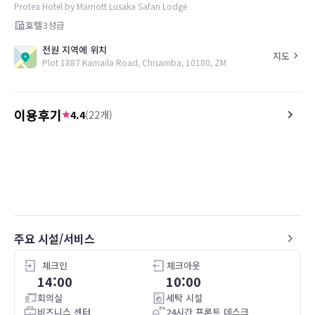
Protea Hotel by Marriott Lusaka Safari Lodge
호텔
3
성급
전원 지역에 위치
지도
Plot 1887 Kamaila Road, Chisamba, 10100, ZM
이용후기
4.4
(
22
개)
4.0
4.0
25.10.31
It was very peaceful
Loved the Jazz night. Di
shower drainage system
clogged.
주요 시설/서비스
체크인
체크아웃
14:00
10:00
회의실
세탁 시설
비즈니스 센터
24시간 프론트 데스크