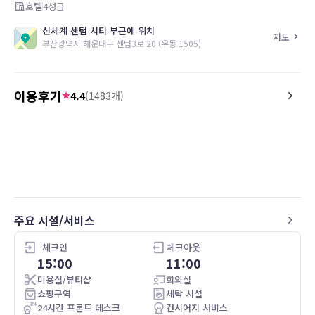
호텔
4
성급
신세계 센텀 시티 부근에 위치
지도
부산광역시 해운대구 센텀3로 20 (우동 1505)
이용후기
4.4
(
1483
개)
5.0
5.0
김*주
25.02.20
투숙일 :
25.02.18
투숙일 :
24.12.30
프리미어 더블, [회원전용] 룸온리 특가
프리미어 패밀리 트윈룸
방도 생각보다 넓고 시설도 좋았어요. 잘 쉬었
가성비 좋은 호텔입니다
습니다!!
객실넓고 아일랜드 식탁 냉장
어요
신세계 센텀시티와 가깝고요
워요 만족합니다
주요 시설/서비스
체크인
체크아웃
15:00
11:00
미용실/뷰티샵
회의실
쇼핑구역
세탁 시설
24시간 프론트 데스크
컨시어지 서비스