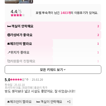
2
[코인 세탁실]
* 운영시간 : 24시간
4.4
/5
호텔 투숙객이 남긴
1483
개
의 이용후기가 있어요.
* 위치 : 11층 1114호 앞
※ 부대업장 운영시간 및 요금은 현장 상황에 따라 변동될 수 있습
🛏 객실이 안락해요
2
니다.
🤑가성비가 좋아요
2
🛎체크인이 빨라요
1
📍위치가 좋아요
1
🥰직원들이 친절해요
1
모든 키워드 보기
5.0
김*주
25.02.20
투숙일 :
25.02.18
프리미어 더블, [회원전용] 룸온리 특가
방도 생각보다 넓고 시설도 좋았어요. 잘 쉬었습니다!!
🛎체크인이 빨라요
🛏 객실이 안락해요
+
1
키워드 더보기