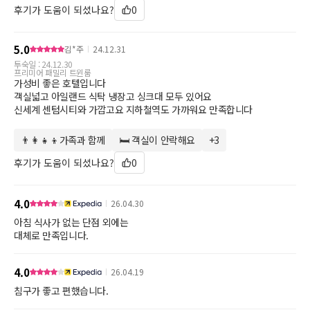
후기가 도움이 되셨나요?
0
5.0
김*주
24.12.31
투숙일 :
24.12.30
프리미어 패밀리 트윈룸
가성비 좋은 호텔입니다
객실넓고 아일랜드 식탁 냉장고 싱크대 모두 있어요
신세계 센텀시티와 가깝고요 지하철역도 가까워요 만족합니다
👨‍👩‍👧‍👦가족과 함께
🛏 객실이 안락해요
+
3
키워드 더보기
후기가 도움이 되셨나요?
0
4.0
26.04.30
아침 식사가 없는 단점 외에는
대체로 만족입니다.
4.0
26.04.19
침구가 좋고 편했습니다.