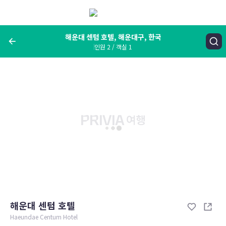
메
뉴
보
기
해운대 센텀 호텔, 해운대구, 한국
인원 2 / 객실 1
여행지, 숙소명, 랜드마크
해운대 센텀 호텔, 해운대구, 한국
숙박날짜
인원 / 객실
성인 2명, 아동 0명 / 객실 1개
변경한 조건으로 검색
해운대 센텀 호텔
Haeundae Centum Hotel