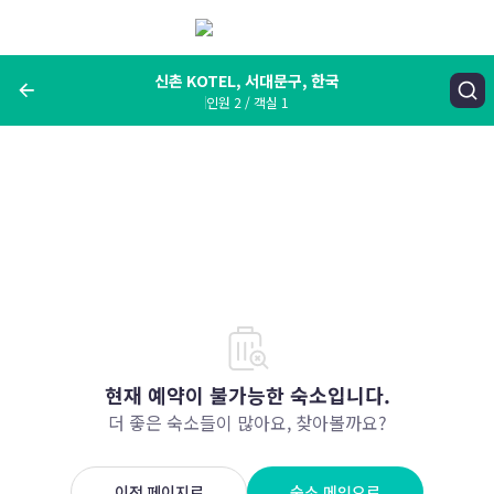
메
뉴
보
기
신촌 KOTEL, 서대문구, 한국
인원 2 / 객실 1
여행지, 숙소명, 랜드마크
신촌 KOTEL, 서대문구, 한국
숙박날짜
인원 / 객실
성인 2명, 아동 0명 / 객실 1개
변경한 조건으로 검색
현재 예약이 불가능한 숙소입니다.
더 좋은 숙소들이 많아요, 찾아볼까요?
이전 페이지로
숙소 메인으로