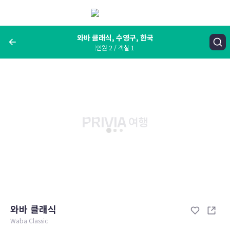
메
뉴
보
기
와바 클래식, 수영구, 한국
인원 2 / 객실 1
여행지, 숙소명, 랜드마크
와바 클래식, 수영구, 한국
숙박날짜
인원 / 객실
성인 2명, 아동 0명 / 객실 1개
변경한 조건으로 검색
와바 클래식
Waba Classic