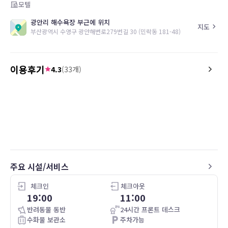
모텔
광안리 해수욕장 부근에 위치
지도
부산광역시 수영구 광안해변로279번길 30 (민락동 181-48)
이용후기
4.3
(
33
개)
4.0
4.0
26.04.24
네. 있었습니다.
最寄りの駅からはやや距
段が安く、部屋も綺麗で
受付の方の対応が親切で
応などもスムーズにして
近くに複数コンビニもあ
た。
주요 시설/서비스
체크인
체크아웃
19:00
11:00
반려동물 동반
24시간 프론트 데스크
수화물 보관소
주차가능