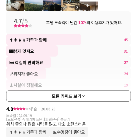
+
• 체크인 & 아웃 : 16:00 / 11:00
2
(후기 더보기)
• 체크인 혼잡 시간 : 15:00 ~ 17:00
• 얼리 체크인 & 레이트 체크아웃 추가 비용 : 22,000원 (시간당)
4.7
/5
호텔 투숙객이 남긴
10
개
의 이용후기가 있어요.
• 체크아웃 당일 기준 14시 이후에는 1박 요금이 추가됩니다.
• 엑스트라 베드 추가 비용 : 44,000원 (1박당)
• 침구(싱글 세트) 추가 비용 : 22,000원 (1박당)
👨‍👩‍👧‍👦가족과 함께
45
• 그 외 어메니티(생수 및 타올 등) 추가 요청 시 별도 요금 발생됩니
🌃뷰가 멋져요
31
다.
• 객실별 최대 인원을 초과하여 입실 불가합니다. (단, 객실 별 최대
🛏 객실이 안락해요
27
인원까지 인원추가 비용 무료)
• 반려견 동반 가능 객실 별도 보유 (반려견 동반 객실을 제외한 객실
📍위치가 좋아요
24
은 반려견 동반 입실 불가)
🧹시설이 청결해요
19
• 미성년자는 보호자 동반 없이 투숙 불가합니다. (해당 사유로 취소
및 환불 불가)
모든 키워드 보기
• 키오스크(KIOSK) 체크인 시 발급 받으신 안심번호를 입력하셔야
체크인 가능합니다.
4.0
최*순
26.06.28
• 객실 내 TV를 통하여 넷플릭스(개인계정)를 시청할 수 있습니다.
투숙일 :
24.09.19
• 컨셉룸의 객실 타입(컨셉)은 사전 지정 불가하며 랜덤 배정됩니다.
[노오션뷰] 슈페리어 트윈, [회원전용] 룸온리
위치 좋으나 젊은 사림들 많고 다소 소란스러움
👨‍👩‍👧‍👦가족과 함께
🏊수영장이 좋아요
쓰리밀즈 (올데이다이닝)