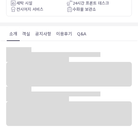
세탁 시설
24시간 프론트 데스크
컨시어지 서비스
수화물 보관소
소개
객실
공지사항
이용후기
Q&A
호캉스 + 펫캉스 + 풀캉스 가능 호텔
돔이 열리고, 바다가 보이는 인피니티 풀
오션프론트 호텔
반려견과 함께 호캉스 가능