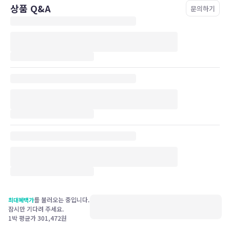
상품 Q&A
문의하기
파인타워 인피니티풀 (9/1 부터 적용)
• 업장 위치 : 파인타워 6층 (리셉션 4층)
• 운영 시간 : 08:00 ~ 21:00 (브레이크 타임 : 13:00 ~ 14:00)
• 입장 기준 : 성인(만 13세 이상), 소인(만3세 ~ 만12세), 유아(36개
월 미만, 증빙서류 필수)
• 이용 요금 : 호텔 공식 홈페이지 참고 (유아의 경우 증빙 서류 지참
시 무료 이용 가능)
• 버블 퍼포먼스는 매일 2회 운영 (1회 : 17:00, 2회 : 19:00) 됩니다.
• 반려견은 동반 입장 가능하나 볼풀장, 목욕머신, 드라이어룸, 카바
나(유료)만 이용 가능 합니다.
• 인피니티풀은 기상 및 운영 상황에 따라 시간 변경이 있을 수 있습
니다.
• 이용 문의 : 033 660 9522
사우나
• 업장 위치 : 파인타워 4층
• 운영 시간 : 07:00 ~ 21:00 (발권 마감 : 20:00)
를 불러오는 중입니다.
최대혜택가
잠시만 기다려 주세요.
• 입장 기준 : 성인(만 13세 이상), 소인(만3세 ~ 만12세), 유아(36개
1박 평균가
301,472
원
월 미만, 증빙서류 필수)