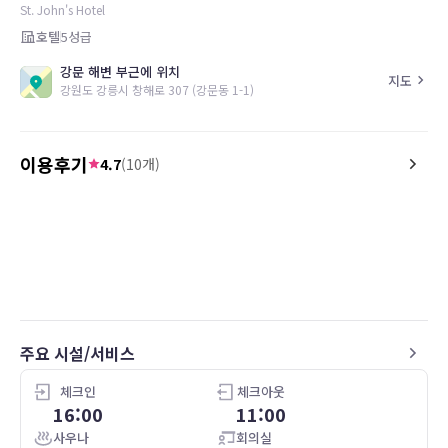
St. John's Hotel
호텔
5
성급
강문 해변 부근에 위치
지도
강원도 강릉시 창해로 307 (강문동 1-1)
이용후기
4.7
(
10
개)
4.0
5.0
최*순
26.06.28
투숙일 :
24.09.19
투숙일 :
20.11.15
[노오션뷰] 슈페리어 트윈, [회원전용] 룸온리
[오크랩 조식 2인 포함] 디럭스 
위치 좋으나 젊은 사림들 많고 다소 소란스러움
오래전이지만 아주 좋았아요
주요 시설/서비스
체크인
체크아웃
16:00
11:00
사우나
회의실