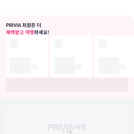
반려동물과 함께 하는 호캉스
디럭스, 스위트룸은 물론 반려견을 위한 펫룸까지 준비되어 있으니, 완
벽한 가족 여행 가능!
PRIVIA 회원은 더
혜택받고 여행
하세요!
강문해변을 바라보는 탁월한 위치
강문해변 바로 앞에 자리해 객실에서 쉴 때도, 인피니티 풀에서 수영할
때, 레스토랑에서 밥 먹을때도 전망이 아주 굿!
숙박 시설 위치
강릉에서 바닷가에 위치한 세인트존스 호텔의 경우 강문 해변에서 아