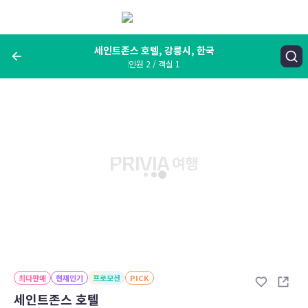
메
뉴
보
기
세인트존스 호텔, 강릉시, 한국
인원 2 / 객실 1
여행지, 숙소명, 랜드마크
세인트존스 호텔, 강릉시, 한국
숙박날짜
인원 / 객실
성인 2명, 아동 0명 / 객실 1개
변경한 조건으로 검색
최다판매
현재인기
프로모션
PICK
세인트존스 호텔