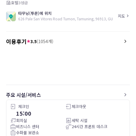
호텔
3
성급
타무닝(투몬)에 위치
지도
626 Pale San Vitores Road Tumon, Tamuning, 96913, GU
이용후기
3.5
(
1054
개)
5.0
4.0
24.12.03
good
Pic 바로 앞이라 괌에 새벽
아침먹고나왔지만 위치등 좋
렌지도 비치되어있어 햇반먹기
달러의 보증금이 있어 당황
주요 시설/서비스
체크인
체크아웃
15:00
회의실
세탁 시설
비즈니스 센터
24시간 프론트 데스크
수화물 보관소