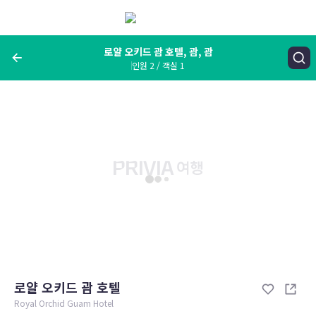
메
뉴
보
기
로얄 오키드 괌 호텔, 괌, 괌
인원 2 / 객실 1
여행지, 숙소명, 랜드마크
로얄 오키드 괌 호텔, 괌, 괌
숙박날짜
인원 / 객실
성인 2명, 아동 0명 / 객실 1개
변경한 조건으로 검색
로얄 오키드 괌 호텔
Royal Orchid Guam Hotel