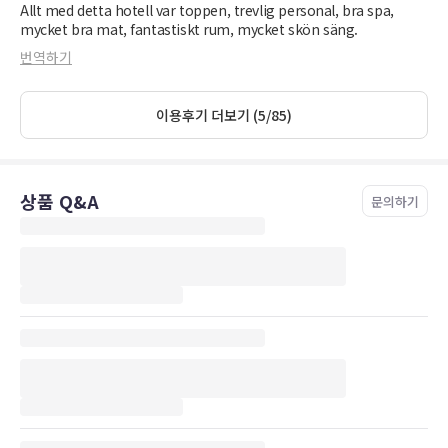
pier and one at beach site.
Allt med detta hotell var toppen, trevlig personal, bra spa,
mycket bra mat, fantastiskt rum, mycket skön säng.
Sand Bar manager is one of the best too accomomodating to
번역하기
need and caring staff.
Housekeeping only need to improve a bit as not fully clean
이용후기 더보기 (5/85)
(throw rubbish and aggressive progressive knocking on doors )
need to train the staff.
Enjoyed the stay overall .
상품 Q&A
문의하기