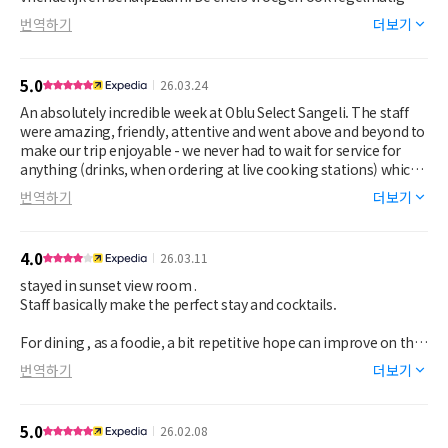
naar het eten.
번역하기
더보기
De accommodatie was inclusief transfer van en naar het
vliegveld, a la carte restaurants, snorkelen, fishing, kano en spa.
5.0
26.03.24
An absolutely incredible week at Oblu Select Sangeli. The staff
were amazing, friendly, attentive and went above and beyond to
make our trip enjoyable - we never had to wait for service for
anything (drinks, when ordering at live cooking stations) which
is just beyond expectations and a credit to the amazing staff.
번역하기
더보기
The range of food at the buffet with themed nights was
amazing and meant we never got bored, and the dinners at Just
Wok and Just Grill were delicious. Cocktails and wines were
4.0
26.03.11
impeccable also. Rooms were turned around twice a day and
amazingly clean, we sometimes spent time in our water villa
stayed in sunset view room .
during the day but never had to wait for cleaning service as it had
Staff basically make the perfect stay and cocktails.
already been done so efficiently whilst having breakfast or whilst
at dinner. If you are snorkelling fans, the house reef is incredible
For dining , as a foodie, a bit repetitive hope can improve on the
and we saw thousands of tropical fish, reef sharks, stingrays and
menu but executive chef make the best effort to cook upon
번역하기
더보기
eagle rays just at the drop off near our villa.
request . Hope can get more options to eat A lart carte dining
and more Asian food.
5.0
26.02.08
Best effort by Shi Au from Just Grill for 2 private dinners held in