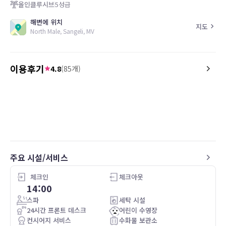
올인클루시브
5
성급
해변에 위치
지도
North Male, Sangeli, MV
이용후기
4.8
(
85
개)
5.0
5.0
26.05.04
Essen war frisch, geschmacklich Sehr
Alles was perfect gereg
gut, viel Auswahl, für jeden etwas.
werden 2 keer per dag
Personal Super, Super Freuntlich,
Minibar en de snacks we
Respektvoll.
gevuld. Eten was dagelij
Villa Picko Bello, 2x Täglich gereinigt, 2x
De medewerkers waren h
Handtücher Wechsel, Minibar 👍
en behulpzaam. De chef
주요 시설/서비스
regelmatig naar het ete
De accommodatie was in
van en naar het vliegveld
체크인
체크아웃
restaurants, snorkelen, 
14:00
spa.
스파
세탁 시설
24시간 프론트 데스크
어린이 수영장
컨시어지 서비스
수화물 보관소