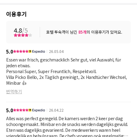
이용후기
4.8
/5
호텔 투숙객이 남긴
85
개
의 이용후기가 있어요.
5.0
26.05.04
Essen war frisch, geschmacklich Sehr gut, viel Auswahl, für
jeden etwas.
Personal Super, Super Freuntlich, Respektvoll.
Villa Picko Bello, 2x Täglich gereinigt, 2x Handtücher Wechsel,
Minibar 👍
번역하기
5.0
26.04.22
Alles was perfect geregeld. De kamers werden 2 keer per dag
schoongemaakt. Minibar en de snacks werden dagelijks gevuld.
Eten was dagelijks gevarieerd. De medewerkers waren heel
vriendelijk en behulpzaam. De chefs vroegen ook regelmatig