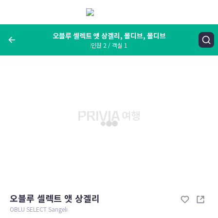
메
뉴
보
기
오블루 셀렉트 앳 상겔리, 몰디브, 몰디브
인원 2 / 객실 1
여행지, 숙소명, 랜드마크
오블루 셀렉트 앳 상겔리, 몰디브, 몰디브
숙박날짜
인원 / 객실
성인 2명, 아동 0명 / 객실 1개
변경한 조건으로 검색
오블루 셀렉트 앳 상겔리
OBLU SELECT Sangeli