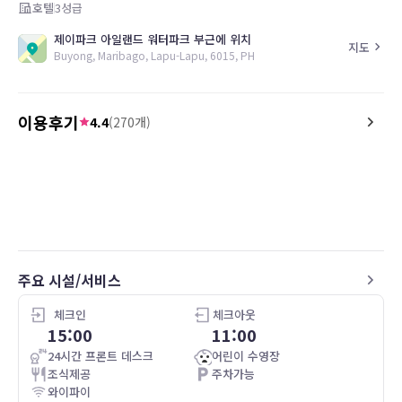
호텔
3
성급
제이파크 아일랜드 워터파크 부근에 위치
지도
Buyong, Maribago, Lapu-Lapu, 6015, PH
이용후기
4.4
(
270
개)
5.0
5.0
26.04.03
プールは監視員がいて、子供が自由に遊
従業員の方が優しく、プ
べる環境でした。またビーチと磯があ
していただいたり、安心
り、小さな魚や巻き貝を見ることもでき
た。
ます。
주요 시설/서비스
체크인
체크아웃
15:00
11:00
24시간 프론트 데스크
어린이 수영장
조식제공
주차가능
와이파이