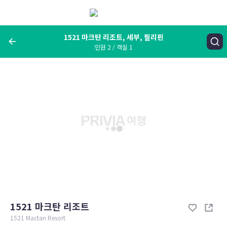
메
뉴
보
기
1521 마크탄 리조트, 세부, 필리핀
인원 2 / 객실 1
여행지, 숙소명, 랜드마크
1521 마크탄 리조트, 세부, 필리핀
숙박날짜
인원 / 객실
성인 2명, 아동 0명 / 객실 1개
변경한 조건으로 검색
1521 마크탄 리조트
1521 Mactan Resort