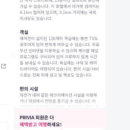
면 바치 스트리트에, 15분이면 겔레르트 온천에
가실 수 있습니다. 이 호텔에서 마가렛 섬까지는
4.1km 떨어져 있으며, 3.1km 거리에는 국회
의사당도 있습니다.
객실
에어컨이 설치된 126개의 객실에는 평면 TV도
IA 여행
갖추어져 있어 편하게 머무실 수 있습니다. 무료
무선 인터넷을 이용하실 수 있으며 케이블 채널
프로그램도 구비되어 있어 지루하지 않게 시간
을 보내실 수 있습니다. 욕실에는 샤워 및 헤어
드라이어도 마련되어 있습니다. 편의 시설/서비
스로는 전화 외에 금고 및 책상도 있습니다.
편의 시설
자전거 대여 같은 레크리에이션 시설을 이용하
거나 정원에서 전망을 즐기실 수 있습니다. 이
호텔에는 무료 무선 인터넷, 콘시어지 서비스 및
자전거 보관도 편의 시설/서비스로 마련되어 있
PRIVIA 회원은 더
습니다.
혜택받고 여행
하세요!
5.0
3.0
26.04.22