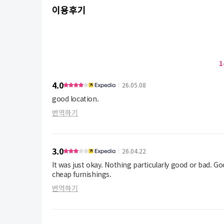
이용후기
1
4.0
26.05.08
good location.
번역하기
3.0
26.04.22
It was just okay. Nothing particularly good or bad. Go
cheap furnishings.
번역하기