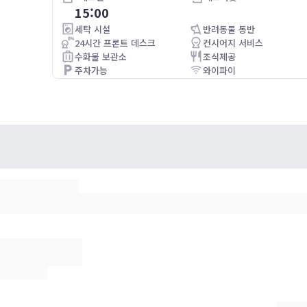
15:00
It was just okay. Nothing particularly good or bad. Good
location and helpful staff. Felt more like a college dorm
세탁 시설
반려동물 동반
room with cheap furnishings.
24시간 프론트 데스크
컨시어지 서비스
수화물 보관소
조식제공
주차가능
와이파이
주차가능(별도 요금)