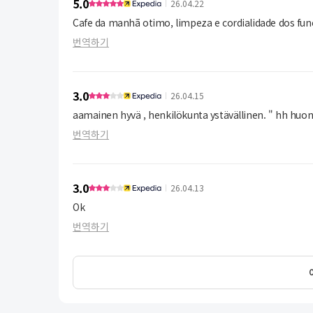
5.0
26.04.22
Cafe da manhã otimo, limpeza e cordialidade dos fun
번역하기
3.0
26.04.15
aamainen hyvä , henkilökunta ystävällinen. " hh huon
번역하기
3.0
26.04.13
Ok
번역하기