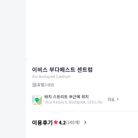
평창
양양
여수
남해
혜택 및 서비스
고객센터
해외여행보험
공지사항
이비스 부다페스트 센트럼
FAQ
온라인 문의
ibis Budapest Centrum
호텔
3
성급
바치 스트리트 부근에 위치
지도
Utca Raday 6, Budapest, 1092, HU
이용후기
4.2
(
140
개)
4.0