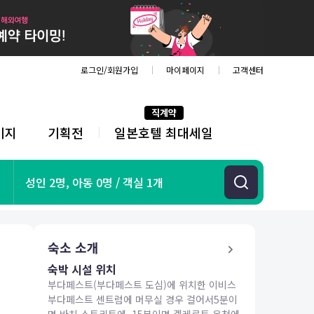
로그인/회원가입
마이페이지
고객센터
직계약
키지
기획전
일본호텔 최대세일
전
체
메
뉴
기획전
성인 2명, 아동 0명 / 객실 1개
항공
호텔
투어&티켓
숙소 소개
해외패키지
숙박 시설 위치
부다페스트(부다페스트 도심)에 위치한 이비스
부다페스트 센트럼에 머무실 경우 걸어서5분이