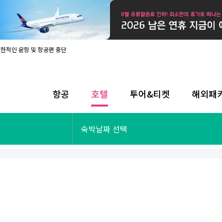
제한적인 운항 및 항공편 중단
08월 17일 개인정보처리방침 개정 안내
라인 사전입국신고 시행
08월 카드사별 무이자 할부 혜택
내
항공
호텔
투어&티켓
해외패
제한적인 운항 및 항공편 중단
08월 17일 개인정보처리방침 개정 안내
라인 사전입국신고 시행
투어&티켓
해외패키지
숙박날짜 선택
08월 카드사별 무이자 할부 혜택
내
제한적인 운항 및 항공편 중단
오사카
동남아
후쿠오카
일본
나트랑
남태평양
괌
유럽
싱가포르
미주/하와이
런던
출발확정
파리