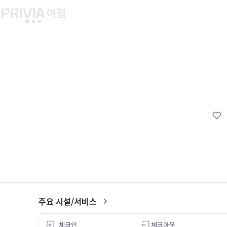
유후인 버스투어
교토 버스투어
유니버설 스튜디오 재팬
마이페이지
About PRIV
예약내역
항공
PRIVIA 쿠폰
호텔
PRIVIA 이용권
투어&티켓
현대카드 청구 할인
해외패키지
현대카드 Voucher/리워드 쿠폰
나의 문의내역
나의 여행자
회원정보 변경
주요 시설/서비스
3.0
체크인
체크아웃
26.05.08
26.04.22