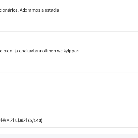
cionários. Adoramos a estadia
e pieni ja epäkäytännöllinen wc kylppäri
이용후기 더보기 (5/140)