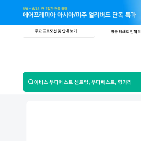
주
요
프
로
모
션
및
안
공
주요 프로모션 및 안내 보기
영공 폐쇄로 인해 
내
더
지
보
사
중요
2026년 
기
항
중요
베트남 온
중요
2026년 
8월 유류할증료 안
PRIVIA
여
영공 폐쇄로 인해 
행
중요
2026년 
중요
베트남 온
항공
호텔
이비스 부다페스트 센트럼, 부다페스트, 헝가리
중요
2026년 
8월 유류할증료 안
영공 폐쇄로 인해 
7일 이내 환불 시 PRIVIA 수수료 면
제주
제
서울
부산
인천
강릉
속초
경주