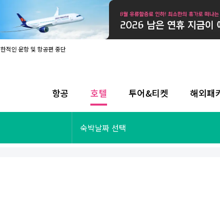
제한적인 운항 및 항공편 중단
08월 17일 개인정보처리방침 개정 안내
라인 사전입국신고 시행
08월 카드사별 무이자 할부 혜택
내
항공
호텔
투어&티켓
해외패
제한적인 운항 및 항공편 중단
08월 17일 개인정보처리방침 개정 안내
라인 사전입국신고 시행
투어&티켓
해외패키지
숙박날짜 선택
08월 카드사별 무이자 할부 혜택
내
제한적인 운항 및 항공편 중단
오사카
동남아
후쿠오카
일본
나트랑
남태평양
괌
유럽
싱가포르
미주/하와이
런던
출발확정
파리