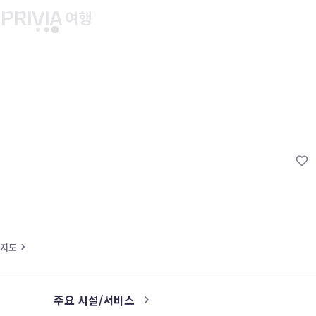
유후인 버스투어
교토 버스투어
유니버설 스튜디오 재팬
마이페이지
About PRIV
예약내역
항공
PRIVIA 쿠폰
호텔
PRIVIA 이용권
투어&티켓
현대카드 청구 할인
해외패키지
현대카드 Voucher/리워드 쿠폰
나의 문의내역
나의 여행자
지도
회원정보 변경
주요 시설/서비스