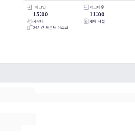
5.0
26.01.14
안*우
25.10.15
체크인
체크아웃
투숙일 :
25.10.13
15:00
11:00
킹룸 (금연)
유명 카페
데스크에 한국어 가능하신분이 계셔서(한국인일지도?) 빠르게 체크
사우나
세탁 시설
인 했구요 내부 시설도 깔끔해서 좋았어요~!
24시간 프론트 데스크