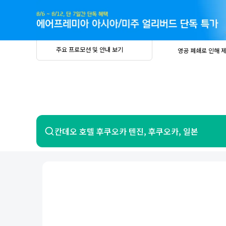
주
요
프
로
모
션
및
안
공
주요 프로모션 및 안내 보기
영공 폐쇄로 인해 
내
더
지
보
사
중요
2026년 
기
항
중요
베트남 온
중요
2026년 
8월 유류할증료 안
PRIVIA
여
영공 폐쇄로 인해 
행
중요
2026년 
중요
베트남 온
항공
호텔
칸데오 호텔 후쿠오카 텐진, 후쿠오카, 일본
중요
2026년 
8월 유류할증료 안
영공 폐쇄로 인해 
7일 이내 환불 시 PRIVIA 수수료 면
제주
제
서울
부산
인천
강릉
속초
경주