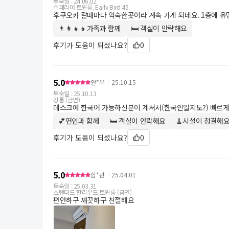
투숙일 :
24.06.02
슈페리어 트윈룸, Early Bird 45
후쿠오카 갈때마다 익숙한곳이라 계속 가게 되네요. 1층에 유
👨‍👩‍👧‍👦가족과 함께
🛏 객실이 안락해요
후기가 도움이 되셨나요?
0
5.0
안*우
25.10.15
투숙일 :
25.10.13
킹룸 (금연)
데스크에 한국어 가능하신분이 계셔서(한국인일지도?) 빠르게
💕연인과 함께
🛏 객실이 안락해요
🧹시설이 청결해
후기가 도움이 되셨나요?
0
5.0
함*관
25.04.01
투숙일 :
25.03.31
스탠다드 할리우드 트윈룸 (금연)
편안하구 깨끗하구 친절해요