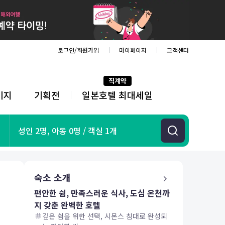
로그인/회원가입
마이페이지
고객센터
직계약
키지
기획전
일본호텔 최대세일
전
체
메
뉴
기획전
성인 2명, 아동 0명 / 객실 1개
항공
호텔
투어&티켓
숙소 소개
해외패키지
편안한 쉼, 만족스러운 식사, 도심 온천까
지 갖춘 완벽한 호텔
깊은 쉼을 위한 선택, 시몬스 침대로 완성되