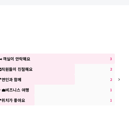
🛏 객실이 안락해요
3
🥰직원들이 친절해요
🧹시
2
💕연인과 함께
🏊수
2
👨‍💼비즈니스 여행
👨‍👩
1
📍위치가 좋아요
1