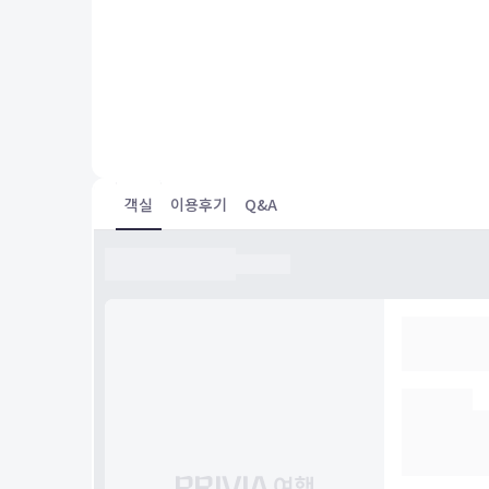
5.0
m*
투숙일 :
24.06.02
슈페리어 트윈룸, Early Bird 45
후쿠오카 갈때마다 익숙한곳이라 계속 가게 되네요. 1층에 
있어서 좋았고, 나름 거리도 괜찮아요~^^
객실
이용후기
Q&A