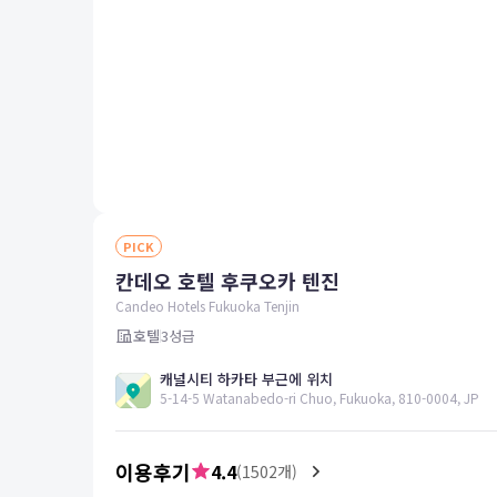
평창
양양
여수
남해
혜택 및 서비스
고객센터
해외여행보험
공지사항
FAQ
PICK
온라인 문의
칸데오 호텔 후쿠오카 텐진
Candeo Hotels Fukuoka Tenjin
호텔
3
성급
캐널시티 하카타 부근에 위치
5-14-5 Watanabedo-ri Chuo, Fukuoka, 810-0004, JP
이용후기
4.4
(
1502
개)