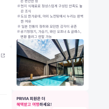
는 편안한 밤
현지 식재료로 정성스럽게 구성된 만족도 높
은 조식
도심 한가운데, 야외 노천탕에서 누리는 완벽
한 여유
일본 전통의 정취와 모던한 감각이 공존
공기청정기, 가습기, 와인 오프너 & 글래스,
변환 플러그 렌탈 가능
IA 여행
후쿠오카 중심에서 즐기는 노천탕
PRIVIA 회원은 더
개방감 있는 노천탕과 내부 목욕탕, 사우나 등
혜택받고 여행
하세요!
투숙객분들의 휴식을 위해 최적화된 부대시설을