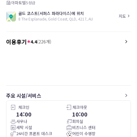
아파토텔
5
성급
골드 코스트(서퍼스 파라다이스)에 위치
지도
8 The Esplanade, Gold Coast, QLD, 4217, AU
이용후기
4.4
(
226
개)
5.0
5.0
26.05.09
We arrived very early in the morning and
Great property. Gr
the front desk was superhelpful. They
stored our luggage, then they directed
us to breakfast and provided the
courtesy of 2 free coffees.
주요 시설/서비스
Breakfast was delicious, with a very nice
spread of continental breakfast,
granolas and yogurts, plus made-to-
체크인
체크아웃
order eggs and hot offerings like bacon,
14:00
10:00
sausage, and french toast. The reakfast
사우나
회의실
area was lovely and had large picture
세탁 시설
비즈니스 센터
windows overlooking the surf.
24시간 프론트 데스크
어린이 수영장