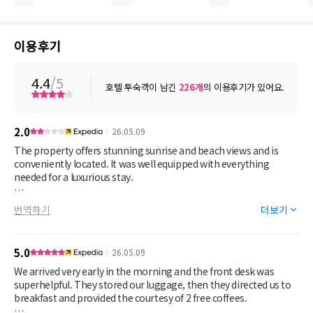
이용후기
4.4
/5
호텔 투숙객이 남긴
226
개
의 이용후기가 있어요.
2.0
26.05.09
The property offers stunning sunrise and beach views and is
conveniently located. It was well equipped with everything
needed for a luxurious stay.
Unfortunately, the housekeeping was extremely disappointing.
번역하기
더보기
The cleaning appeared to be very superficial, and the bathroom
was filthy, with visible dirt and mould. One of the housekeeping
staff was also very rude and unprofessional. This housekeeper
5.0
26.05.09
entered the room while I was getting dressed for lunch and
insisted I leave immediately, otherwise the room would not be
We arrived very early in the morning and the front desk was
serviced until the following day. This was despite me politely
superhelpful. They stored our luggage, then they directed us to
asking for just 10 minutes to finish getting ready. They then left
breakfast and provided the courtesy of 2 free coffees.
the room door wide open and waited in the corridor while