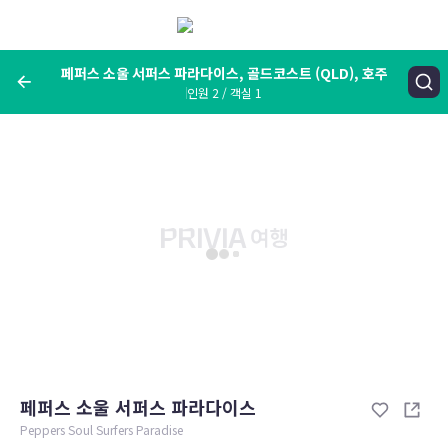
메
뉴
보
기
페퍼스 소울 서퍼스 파라다이스, 골드코스트 (QLD), 호주
인원 2 / 객실 1
여행지, 숙소명, 랜드마크
페퍼스 소울 서퍼스 파라다이스, 골드코스트 (QLD), 호주
숙박날짜
인원 / 객실
성인 2명, 아동 0명 / 객실 1개
변경한 조건으로 검색
페퍼스 소울 서퍼스 파라다이스
Peppers Soul Surfers Paradise