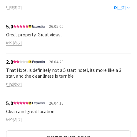
looking in, which forced me to sit on the balcony half dressed for
Breakfast was delicious, with a very nice spread of continental
번역하기
더보기
privacy. She removed some wet towels while others were left on
breakfast, granolas and yogurts, plus made-to-order eggs and
the floor, and the bathtub was not cleaned.
hot offerings like bacon, sausage, and french toast. The reakfast
area was lovely and had large picture windows overlooking the
5.0
26.05.05
Another downside was that the TVs are outdated and it was
surf.
unnecessarily difficult to cast Netflix. Thankfully, the staff
Great property. Great views.
assisted with the settings the following day. Had the cleaning
The 2-room suite we shared with our kids was roomy,
번역하기
and housekeeping service been up to standard, our stay would
comfortable, and clean. It had a beautiful view of the shoreline.
have been perfect.
The hotel also had a very nice pool and spa area. The pool
2.0
26.04.20
The front desk staff were lovely and very professional. They
looked out on the ocean.
stored our bags for us pre checkin and after check out.
That Hotel is definitely not a 5 start hotel, its more like a 3
This is a wonderful property, I would stay here again in a
star, and the cleanliness is terrible.
Unfortunately, these issues made the overall experience feel
heartbeat!!
번역하기
below average.
5.0
26.04.18
Clean and great location.
번역하기