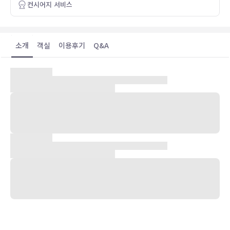
컨시어지 서비스
The 2-room suite we shared with our
kids was roomy, comfortable, and clean.
It had a beautiful view of the shoreline.
소개
객실
이용후기
Q&A
The hotel also had a very nice pool and
spa area. The pool looked out on the
ocean.
숙박 시설 위치
This is a wonderful property, I would
stay here again in a heartbeat!!
골드 코스트(서퍼스 파라다이스)에 위치한 페퍼스 소울 서퍼스 파라다
이스의 경우 서퍼스 파라다이스 비치프런트 마켓 및 센트로 서퍼스 파
라다이스 쇼핑센터에서 아주 가깝습니다. 이 5성급 아파트식 호텔에서
더 스타 골드 코스트까지는 3.6km 떨어져 있으며, 18.9km 거리에는
워너 브라더스 무비 월드도 있습니다.
객실
에어컨이 설치된 181개 객실에는 주방도 마련되어 있어 편하게 머무실
수 있습니다. 객실에 딸린 전용 발코니에서 전망을 감상하실 수 있습니
다. 무료 유선 및 무선 인터넷이 지원되며 iPod 도킹 스테이션도 마련
되어 있어 좋아하는 음악을 편하게 즐기실 수 있습니다. 편의 시설/서