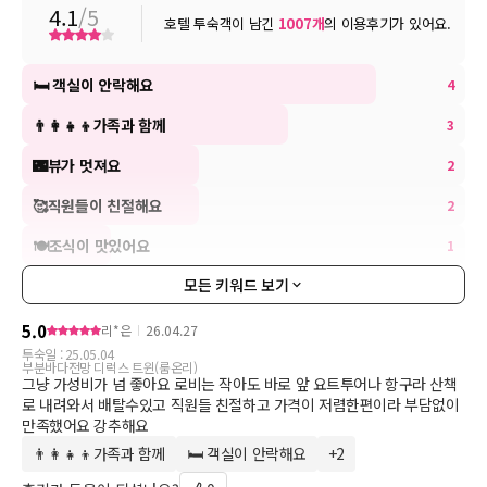
4.1
/5
호텔 투숙객이 남긴
1007
개
의 이용후기가 있어요.
인원 추가 안내
* 최대 인원까지 인원 추가 비용이 발생되지 않습니다.
* 침구 추가 시 1박당 20,000원 추가 요금 발생 (Beach 타입만 가
🛏 객실이 안락해요
4
능)
👨‍👩‍👧‍👦가족과 함께
3
- 객실 내 베드(침대)타입 변경/이동/추가 불가
🌃뷰가 멋져요
2
부대 시설 안내
[오션테라스(조식)]
🥰직원들이 친절해요
2
* 운영시간 : 08:00 ~ 10:00
🍽조식이 맛있어요
1
* 위치 : 4층
※ 조식은 호텔 사정에 따라 단품 혹은 뷔페로 제공됩니다.
모든 키워드 보기
[스파 카멜리아]
5.0
리*은
26.04.27
* 운영시간 : 06:30 ~ 21:00 (※ 매주 화,수요일 휴관)
투숙일 :
25.05.04
* 위치 : B2층
부분바다전망 디럭스 트윈(룸온리)
그냥 가성비가 넘 좋아요 로비는 작아도 바로 앞 요트투어나 항구라 산책
* 금액(정상가) : 성인 14,000원, 소인 10,000원 / 투숙객 40% 할인
로 내려와서 배탈수있고 직원들 친절하고 가격이 저렴한편이라 부담없이
만족했어요 강추해요
[피트니스]
👨‍👩‍👧‍👦가족과 함께
🛏 객실이 안락해요
+
2
키워드 더보기
* 운영시간 : 06:30 ~ 21:00 (※ 매주 화,수요일 휴관)