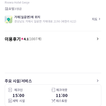
Riviera Hotel Geoje
호텔
3
성급
거제(일운면)에 위치
지도
경상남도 거제시 일운면 거제대로 2190 (와현리 622)
이용후기
4.1
(
1007
개)
5.0
5.0
리*은
26.04.27
투숙일 :
25.05.04
투숙일 :
21.11.20
부분바다전망 디럭스 트윈(룸온리)
[호텔 오션 디럭스 트윈], [회원
그냥 가성비가 넘 좋아요 로비는 작아도 바로
거제도에서 여행 잘보냈어
앞 요트투어나 항구라 산책로 내려와서 배탈수
있고 직원들 친절하고 가격이 저렴한편이라 부
담없이 만족했어요 강추해요
주요 시설/서비스
체크인
체크아웃
15:00
11:00
세탁 시설
레스토랑