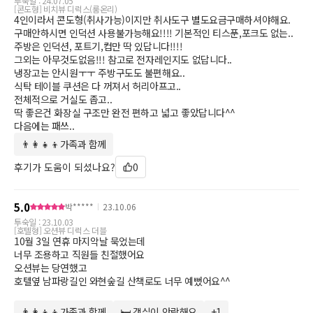
투숙일 :
24.07.05
[콘도형] 비치뷰 디럭스(룸온리)
4인이라서 콘도형(취사가능)이지만 취사도구 별도요금구매하셔야해요.
구매안하시면 인덕션 사용불가능해요!!!! 기본적인 티스푼,포크도 없는..
주방은 인덕션, 포트기,컵만 딱 있답니다!!!!
그외는 아무것도없음!!! 참고로 전자레인지도 없답니다..
냉장고는 안시원ㅜㅜ 주방구도도 불편해요..
식탁 테이블 쿠션은 다 꺼져서 허리아프고..
전체적으로 거실도 좁고..
딱 좋은건 화장실 구조만 완전 편하고 넓고 좋았답니다^^
다음에는 패쓰..
👨‍👩‍👧‍👦가족과 함께
후기가 도움이 되셨나요?
0
5.0
박*****
23.10.06
투숙일 :
23.10.03
[호텔형] 오션뷰 디럭스 더블
10월 3일 연휴 마지악날 묵었는데
너무 조용하고 직원들 친절했어요
오션뷰는 당연했고
호텔옆 남파랑길인 와현숲길 산책로도 너무 예뻤어요^^
👨‍👩‍👧‍👦가족과 함께
🛏 객실이 안락해요
+
1