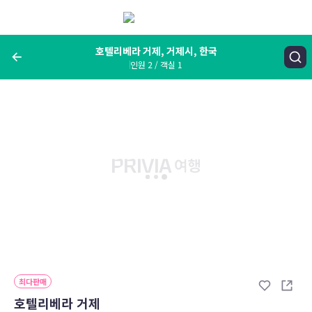
메
뉴
보
기
호텔리베라 거제, 거제시, 한국
인원 2 / 객실 1
여행지, 숙소명, 랜드마크
호텔리베라 거제, 거제시, 한국
숙박날짜
인원 / 객실
성인 2명, 아동 0명 / 객실 1개
변경한 조건으로 검색
최다판매
호텔리베라 거제