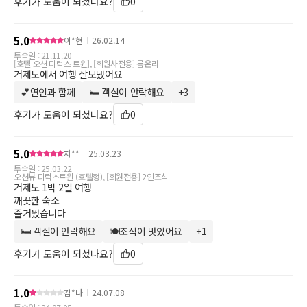
* 위치 : B1층
후기가 도움이 되셨나요?
0
※ 부대업장 운영시간 및 요금은 현장 상황에 따라 변동될 수 있습
5.0
이*현
26.02.14
니다.
투숙일 :
21.11.20
[호텔 오션 디럭스 트윈], [회원사전용] 룸온리
거제도에서 여행 잘보냈어요
확인사항 및 기타
* 일회용품 그린캠페인 일환으로 칫솔, 치약, 면도기 유료
💕연인과 함께
🛏 객실이 안락해요
+
3
키워드 더보기
후기가 도움이 되셨나요?
0
5.0
차**
25.03.23
투숙일 :
25.03.22
오션뷰 디럭스트윈 (호텔형), [회원전용] 2인조식
거제도 1박 2일 여행
깨끗한 숙소
즐거웠습니다
🛏 객실이 안락해요
🍽조식이 맛있어요
+
1
키워드 더보기
후기가 도움이 되셨나요?
0
1.0
김*나
24.07.08