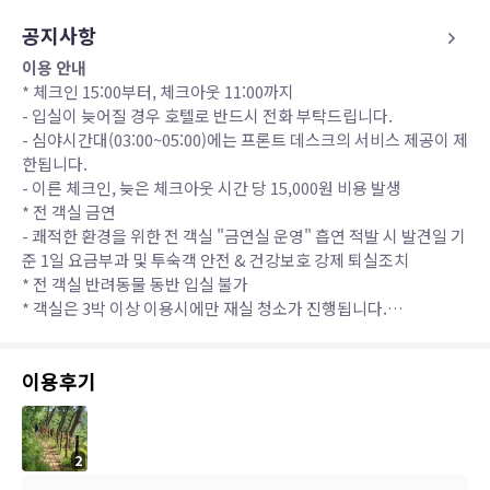
공지사항
이용 안내
* 체크인 15:00부터, 체크아웃 11:00까지
- 입실이 늦어질 경우 호텔로 반드시 전화 부탁드립니다.
- 심야시간대(03:00~05:00)에는 프론트 데스크의 서비스 제공이 제
한됩니다.
- 이른 체크인, 늦은 체크아웃 시간 당 15,000원 비용 발생
* 전 객실 금연
- 쾌적한 환경을 위한 전 객실 "금연실 운영" 흡연 적발 시 발견일 기
준 1일 요금부과 및 투숙객 안전 & 건강보호 강제 퇴실조치
* 전 객실 반려동물 동반 입실 불가
* 객실은 3박 이상 이용시에만 재실 청소가 진행됩니다.
* 2박 이용시 타올교체 및 쓰레기수거 진행 (예시 : 2박3일 경우 재실
청소 X, 3박4일 1회청소, 4박5일 1회청소, 5박6일 1회청소 6박7일
이용후기
2회청소)
-위와 다르게 별도로 재실청소를 요청시 재실청소 부과 비용 고지
후 재실청소 실시
*전망안내 - 콘도형 객실 : 와현해수욕장 전망 / 호텔형 객실 : 남해바
2
다 전망 (전망변경불가)