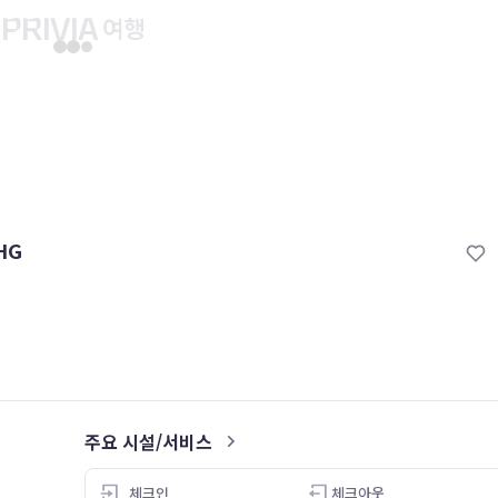
유후인 버스투어
교토 버스투어
유니버설 스튜디오 재팬
마이페이지
About PRIV
예약내역
항공
HG
PRIVIA 쿠폰
호텔
PRIVIA 이용권
투어&티켓
현대카드 청구 할인
해외패키지
현대카드 Voucher/리워드 쿠폰
나의 문의내역
나의 여행자
회원정보 변경
주요 시설/서비스
5.0
25.01.30
체크인
체크아웃
26.05.08