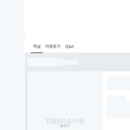
투숙일 :
23.06.22
Standard Room
1년 지났지만 후기 남겨봅니다!
성인 4인 가족 여행으로 묵었고, 너무 번화가는 밤에 시끄러
호하지 않는데 클락키 바로 뒤쪽이라 편안하게 지냈습니다!
클락키/센토사/마리나베이/차이나타운 쪽 어디든 한번에 갈 
서 좋았고 조식도 종류가 다양하지는 않았지만 신선하고 부
않은 음식들이어서 테라스에서 여유 부리면 아침 먹기 좋았
객실
이용후기
Q&A
객실은 넓은편은 아니지만 깨끗해서 만족했습니다!!