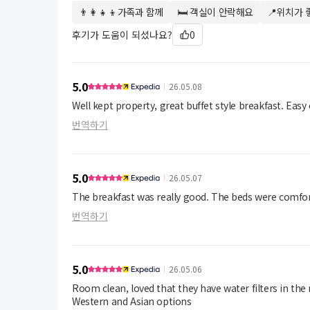
👨‍👩‍👧‍👦가족과 함께
🛏 객실이 안락해요
📍위치가 
후기가 도움이 되셨나요?
0
5.0
26.05.08
Well kept property, great buffet style breakfast. Easy
번역하기
5.0
26.05.07
The breakfast was really good. The beds were comforta
번역하기
5.0
26.05.06
Room clean, loved that they have water filters in the
Western and Asian options