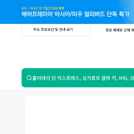
주
요
프
로
모
션
및
안
공
주요 프로모션 및 안내 보기
영공 폐쇄로 인해 
내
더
지
보
사
중요
2026년 
기
항
중요
베트남 온
중요
2026년 
8월 유류할증료 안
PRIVIA
여
영공 폐쇄로 인해 
행
중요
2026년 
중요
베트남 온
항공
호텔
홀리데이 인 익스프레스, 싱가포르 클락 키, IHG,
중요
2026년 
8월 유류할증료 안
영공 폐쇄로 인해 
7일 이내 환불 시 PRIVIA 수수료 면
제주
제
서울
부산
인천
강릉
속초
경주