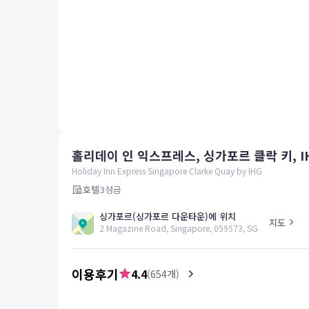
평창
양양
여수
남해
혜택 및 서비스
고객센터
해외여행보험
공지사항
홀리데이 인 익스프레스, 싱가포르 클락 키, I
FAQ
온라인 문의
Holiday Inn Express Singapore Clarke Quay by IHG
호텔
3
성급
싱가포르(싱가포르 다운타운)에 위치
지도
2 Magazine Road, Singapore, 059573, SG
이용후기
4.4
(
654
개)
5.0
김*은