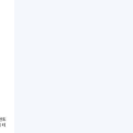
센토
 테