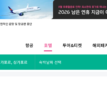
제한적인 운항 및 항공편 중단
08월 17일 개인정보처리방침 개정 안내
라인 사전입국신고 시행
08월 카드사별 무이자 할부 혜택
내
항공
호텔
투어&티켓
해외패
제한적인 운항 및 항공편 중단
08월 17일 개인정보처리방침 개정 안내
라인 사전입국신고 시행
투어&티켓
해외패키지
 싱가포르, 싱가포르
숙박날짜 선택
08월 카드사별 무이자 할부 혜택
내
제한적인 운항 및 항공편 중단
오사카
동남아
후쿠오카
일본
나트랑
남태평양
괌
유럽
싱가포르
미주/하와이
런던
출발확정
파리