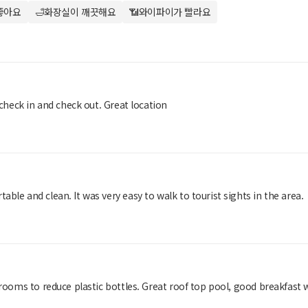
좋아요
🛁화장실이 깨끗해요
📶와이파이가 빨라요
 check in and check out. Great location
ble and clean. It was very easy to walk to tourist sights in the area.
 rooms to reduce plastic bottles. Great roof top pool, good breakfast 