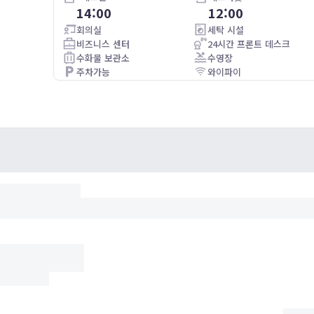
14:00
12:00
Well kept property, great buffet style breakfast. Easy check
in and check out. Great location
회의실
세탁 시설
비즈니스 센터
24시간 프론트 데스크
워서 선
수화물 보관소
수영장
 위치도
주차가능
와이파이
수 있어
주차가능(별도 요금)
담스럽지
습니다!