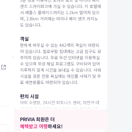
5분 정도 이동하면 오차드 로드 및 마리나 베이
샌즈 스카이파크에 가실 수 있습니다. 이 호텔에
서 래플스 플레이스까지는 1.2km 떨어져 있으
며, 2.8km 거리에는 마리나 베이 샌즈 카지노
도 있습니다.
객실
IA 여행
편하게 머무실 수 있는 442개의 객실이 마련되
어 있습니다. 필로우탑 침대에는 고급 침구도 갖
추어져 있습니다. 무료 무선 인터넷을 이용하실
수 있으며 위성 채널 프로그램도 구비되어 있어
지루하지 않게 시간을 보내실 수 있습니다. 샤워
시설을 갖춘 전용 욕실에는 레인폴 샤워기 및 무
료 세면용품도 마련되어 있습니다.
편의 시설
야외 수영장, 24시간 피트니스 센터, 자전거 대
여 등의 레크리에이션 시설을 십분 활용하시기
바랍니다. 이 호텔에는 무료 무선 인터넷, TV(공
PRIVIA 회원은 더
용 구역), 연회장 등도 마련되어 있습니다.
혜택받고 여행
하세요!
5.0
5.0
26.05.07