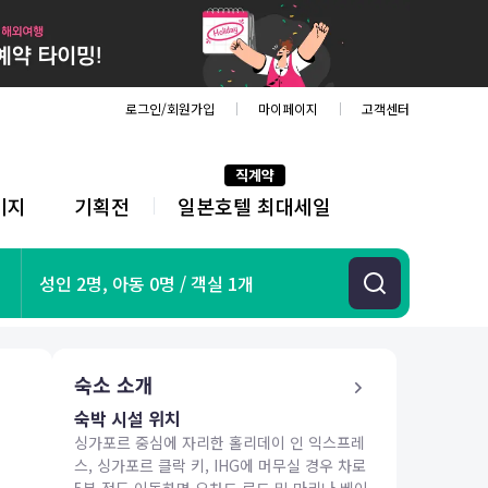
로그인/회원가입
마이페이지
고객센터
직계약
키지
기획전
일본호텔 최대세일
전
체
메
뉴
기획전
성인 2명, 아동 0명 / 객실 1개
항공
호텔
투어&티켓
숙소 소개
해외패키지
숙박 시설 위치
싱가포르 중심에 자리한 홀리데이 인 익스프레
스, 싱가포르 클락 키, IHG에 머무실 경우 차로