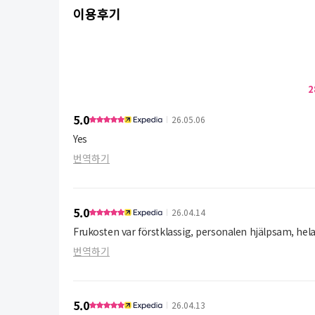
이용후기
2
5.0
26.05.06
Yes
번역하기
5.0
26.04.14
Frukosten var förstklassig, personalen hjälpsam, hela
번역하기
5.0
26.04.13