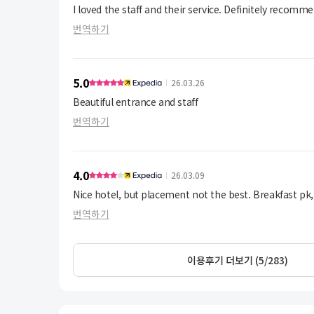
I loved the staff and their service. Definitely recomme
번역하기
5.0
26.03.26
Beautiful entrance and staff
번역하기
4.0
26.03.09
Nice hotel, but placement not the best. Breakfast pk,
번역하기
이용후기 더보기 (5/283)