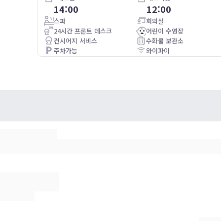
14:00
12:00
Frukosten var förstklassig, personalen hjälpsam, hela
hotellet är toppen.
스파
회의실
24시간 프론트 데스크
어린이 수영장
컨시어지 서비스
수화물 보관소
주차가능
와이파이