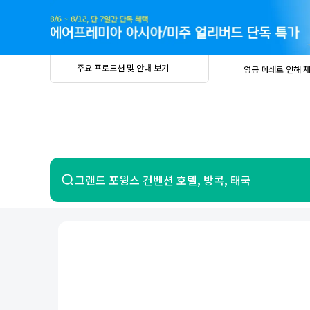
주
요
프
로
모
션
및
안
공
주요 프로모션 및 안내 보기
영공 폐쇄로 인해 
내
더
지
보
사
중요
2026년 
기
항
중요
베트남 온
중요
2026년 
8월 유류할증료 안
PRIVIA
여
영공 폐쇄로 인해 
행
중요
2026년 
중요
베트남 온
항공
호텔
그랜드 포윙스 컨벤션 호텔, 방콕, 태국
중요
2026년 
8월 유류할증료 안
영공 폐쇄로 인해 
7일 이내 환불 시 PRIVIA 수수료 면
제주
제
서울
부산
인천
강릉
속초
경주