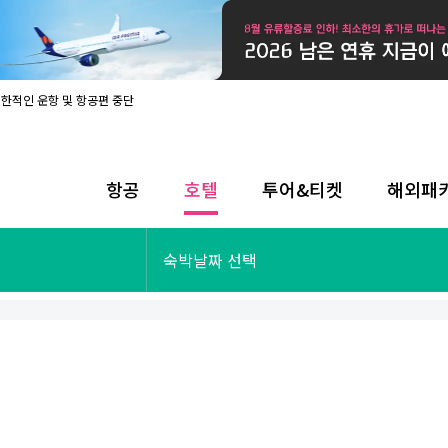
제한적인 운항 및 항공편 중단
08월 17일 개인정보처리방침 개정 안내
라인 사전입국신고 시행
08월 카드사별 무이자 할부 혜택
내
항공
호텔
투어&티켓
해외패
제한적인 운항 및 항공편 중단
08월 17일 개인정보처리방침 개정 안내
라인 사전입국신고 시행
투어&티켓
해외패키지
숙박날짜 선택
08월 카드사별 무이자 할부 혜택
내
제한적인 운항 및 항공편 중단
오사카
동남아
후쿠오카
일본
나트랑
남태평양
괌
유럽
싱가포르
미주/하와이
런던
출발확정
파리