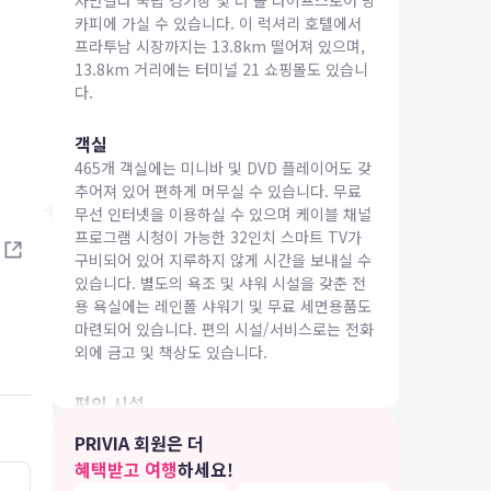
자만갈라 국립 경기장 및 더 몰 라이프스토어 방
카피에 가실 수 있습니다. 이 럭셔리 호텔에서
프라투남 시장까지는 13.8km 떨어져 있으며,
13.8km 거리에는 터미널 21 쇼핑몰도 있습니
다.
객실
IA 여행
465개 객실에는 미니바 및 DVD 플레이어도 갖
추어져 있어 편하게 머무실 수 있습니다. 무료
무선 인터넷을 이용하실 수 있으며 케이블 채널
프로그램 시청이 가능한 32인치 스마트 TV가
구비되어 있어 지루하지 않게 시간을 보내실 수
있습니다. 별도의 욕조 및 샤워 시설을 갖춘 전
용 욕실에는 레인폴 샤워기 및 무료 세면용품도
마련되어 있습니다. 편의 시설/서비스로는 전화
외에 금고 및 책상도 있습니다.
편의 시설
마사지를 받을 수 있는 스파에서 럭셔리한 분위
PRIVIA 회원은 더
기를 맘껏 즐기실 수 있습니다. 레크리에이션 시
혜택받고 여행
하세요!
설로는 야외 수영장 및 피트니스 센터 등이 있습
5.0
5.0
26.04.13