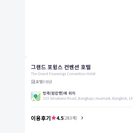
평창
양양
여수
남해
혜택 및 서비스
고객센터
해외여행보험
공지사항
그랜드 포윙스 컨벤션 호텔
FAQ
온라인 문의
The Grand Fourwings Convention Hotel
호텔
5
성급
방콕(람캄행)에 위치
333 Srinakarin Road, Bangkapi, Huamark, Bangkok, 10
이용후기
4.5
(
283
개)
5.0