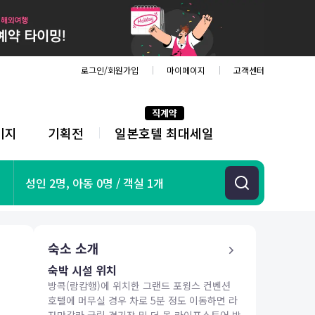
로그인/회원가입
마이페이지
고객센터
직계약
키지
기획전
일본호텔 최대세일
전
체
메
뉴
기획전
성인 2명, 아동 0명 / 객실 1개
항공
호텔
투어&티켓
숙소 소개
해외패키지
숙박 시설 위치
방콕(람캄행)에 위치한 그랜드 포윙스 컨벤션
호텔에 머무실 경우 차로 5분 정도 이동하면 라