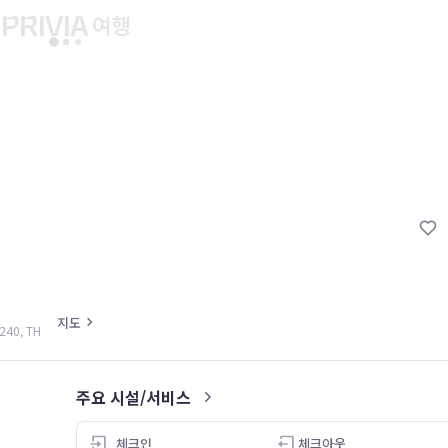
유후인 버스투어
교토 버스투어
유니버설 스튜디오 재팬
마이페이지
About PRIV
예약내역
항공
PRIVIA 쿠폰
호텔
PRIVIA 이용권
투어&티켓
현대카드 청구 할인
해외패키지
현대카드 Voucher/리워드 쿠폰
나의 문의내역
지도
240, TH
나의 여행자
회원정보 변경
주요 시설/서비스
5.0
체크인
체크아웃
26.05.06
26.04.14